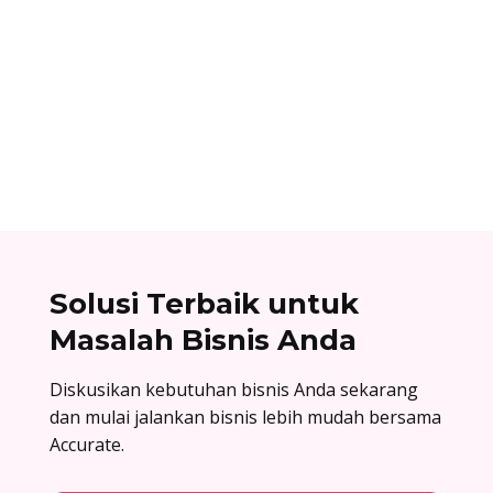
Ibnu Ismail
Cara berlangganan accurate online: buat akun
di accurate.id, aktivasi data usaha Anda, dan
nikmati kemudahan urus bisnis! Baca
selengkapnya!
Solusi Terbaik untuk
Masalah Bisnis Anda
Diskusikan kebutuhan bisnis Anda sekarang
dan mulai jalankan bisnis lebih mudah bersama
Accurate.