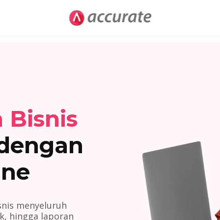
 Bisnis
dengan
ine
snis menyeluruh
ok, hingga laporan