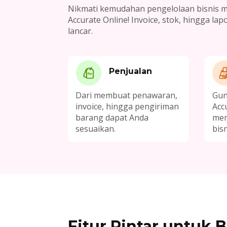
Nikmati kemudahan pengelolaan bisnis 
Accurate Online! Invoice, stok, hingga l
lancar.
Penjualan
Dari membuat penawaran,
Gun
invoice, hingga pengiriman
Acc
barang dapat Anda
mem
sesuaikan.
bis
Fitur Pintar untuk B