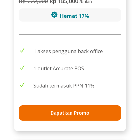
Rp 222,000
Rp 185,000
/bulan
Hemat 17%
N
1 akses pengguna back office
N
1 outlet Accurate POS
N
Sudah termasuk PPN 11%
Dapatkan Promo