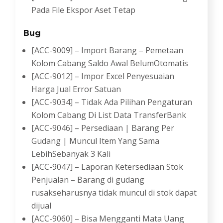
Pada File Ekspor Aset Tetap
Bug
[ACC-9009] – Import Barang – Pemetaan
Kolom Cabang Saldo Awal BelumOtomatis
[ACC-9012] – Impor Excel Penyesuaian
Harga Jual Error Satuan
[ACC-9034] – Tidak Ada Pilihan Pengaturan
Kolom Cabang Di List Data TransferBank
[ACC-9046] – Persediaan | Barang Per
Gudang | Muncul Item Yang Sama
LebihSebanyak 3 Kali
[ACC-9047] – Laporan Ketersediaan Stok
Penjualan – Barang di gudang
rusakseharusnya tidak muncul di stok dapat
dijual
[ACC-9060] – Bisa Mengganti Mata Uang