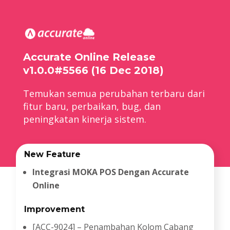
Accurate Online Release
v1.0.0#5566 (16 Dec 2018)
Temukan semua perubahan terbaru dari
fitur baru, perbaikan, bug, dan
peningkatan kinerja sistem.
New Feature
Integrasi MOKA POS Dengan Accurate
Online
Improvement
[ACC-9024] – Penambahan Kolom Cabang