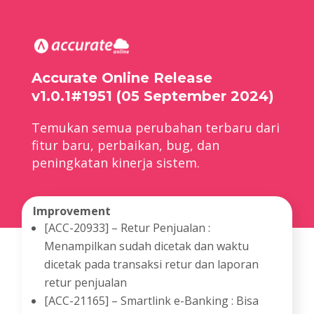
Accurate Online Release
v1.0.1#1951 (05 September 2024)
Temukan semua perubahan terbaru dari
fitur baru, perbaikan, bug, dan
peningkatan kinerja sistem.
Improvement
[ACC-20933] – Retur Penjualan :
Menampilkan sudah dicetak dan waktu
dicetak pada transaksi retur dan laporan
retur penjualan
[ACC-21165] – Smartlink e-Banking : Bisa