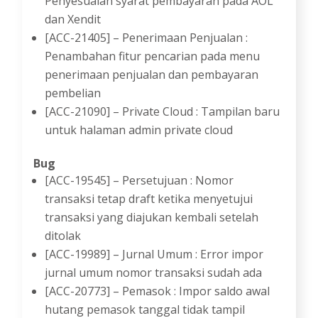
Penyesuaian syarat pembayaran pada AOL
dan Xendit
[ACC-21405] – Penerimaan Penjualan :
Penambahan fitur pencarian pada menu
penerimaan penjualan dan pembayaran
pembelian
[ACC-21090] – Private Cloud : Tampilan baru
untuk halaman admin private cloud
Bug
[ACC-19545] – Persetujuan : Nomor
transaksi tetap draft ketika menyetujui
transaksi yang diajukan kembali setelah
ditolak
[ACC-19989] – Jurnal Umum : Error impor
jurnal umum nomor transaksi sudah ada
[ACC-20773] – Pemasok : Impor saldo awal
hutang pemasok tanggal tidak tampil