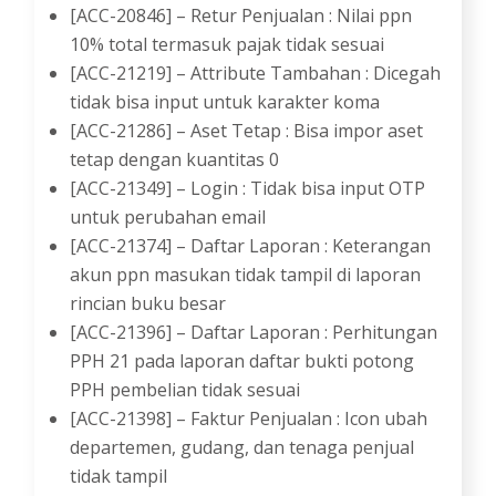
[ACC-20846] – Retur Penjualan : Nilai ppn
10% total termasuk pajak tidak sesuai
[ACC-21219] – Attribute Tambahan : Dicegah
tidak bisa input untuk karakter koma
[ACC-21286] – Aset Tetap : Bisa impor aset
tetap dengan kuantitas 0
[ACC-21349] – Login : Tidak bisa input OTP
untuk perubahan email
[ACC-21374] – Daftar Laporan : Keterangan
akun ppn masukan tidak tampil di laporan
rincian buku besar
[ACC-21396] – Daftar Laporan : Perhitungan
PPH 21 pada laporan daftar bukti potong
PPH pembelian tidak sesuai
[ACC-21398] – Faktur Penjualan : Icon ubah
departemen, gudang, dan tenaga penjual
tidak tampil