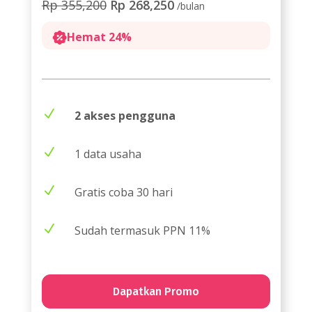
Rp 355,200
Rp 268,250
/bulan
Hemat 24%
N
2 akses pengguna
N
1 data usaha
N
Gratis coba 30 hari
N
Sudah termasuk PPN 11%
Dapatkan Promo