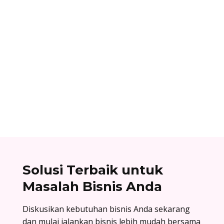
Ibnu Ismail
Cara berlangganan accurate online: buat akun
di accurate.id, aktivasi data usaha Anda, dan
nikmati kemudahan urus bisnis! Baca
selengkapnya!
Solusi Terbaik untuk
Masalah Bisnis Anda
Diskusikan kebutuhan bisnis Anda sekarang
dan mulai jalankan bisnis lebih mudah bersama