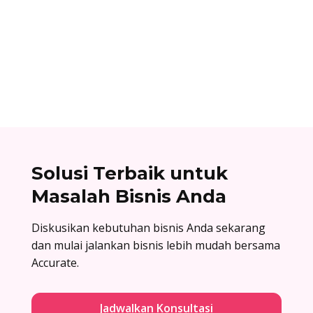
Cara berlangganan accurate online: buat akun
di accurate.id, aktivasi data usaha Anda, dan
nikmati kemudahan urus bisnis! Baca
selengkapnya!
Solusi Terbaik untuk
Masalah Bisnis Anda
Diskusikan kebutuhan bisnis Anda sekarang
dan mulai jalankan bisnis lebih mudah bersama
Accurate.
Jadwalkan Konsultasi