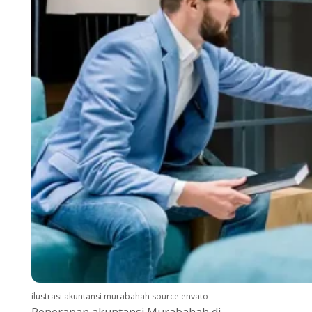
ilustrasi akuntansi murabahah source envato
Penerapan akuntansi Murabahah di