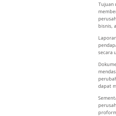
Tujuan 
memberi
perusah
bisnis, 
Laporan
pendapa
secara
Dokumen
mendasa
perubah
dapat 
Sementa
perusah
proform