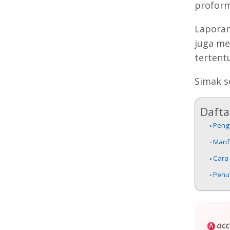
proform
Laporan
juga me
tertentu
Simak s
Daftar
Peng
Manf
Cara
Penu