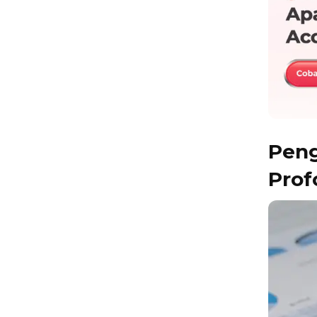
Peng
Prof