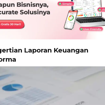
ertian Laporan Keuangan
orma