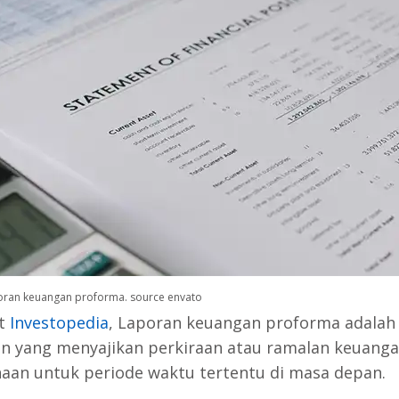
aporan keuangan proforma. source envato
t
Investopedia
, Laporan keuangan proforma adalah
 yang menyajikan perkiraan atau ramalan keuanga
aan untuk periode waktu tertentu di masa depan.