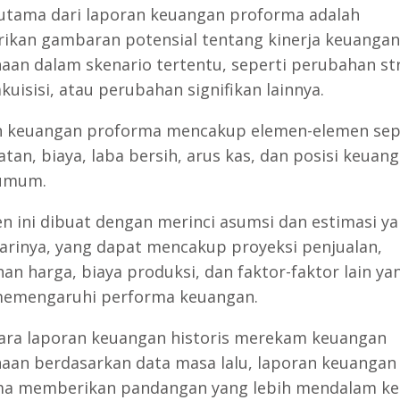
utama dari laporan keuangan proforma adalah
kan gambaran potensial tentang kinerja keuangan
aan dalam skenario tertentu, seperti perubahan st
akuisisi, atau perubahan signifikan lainnya.
 keuangan proforma mencakup elemen-elemen sep
tan, biaya, laba bersih, arus kas, dan posisi keuan
 umum.
 ini dibuat dengan merinci asumsi dan estimasi y
rinya, yang dapat mencakup proyeksi penjualan,
an harga, biaya produksi, dan faktor-faktor lain ya
memengaruhi performa keuangan.
ra laporan keuangan historis merekam keuangan
aan berdasarkan data masa lalu, laporan keuangan
a memberikan pandangan yang lebih mendalam ke