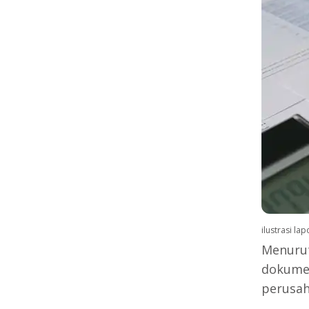
ilustrasi l
Menuru
dokumen
perusah