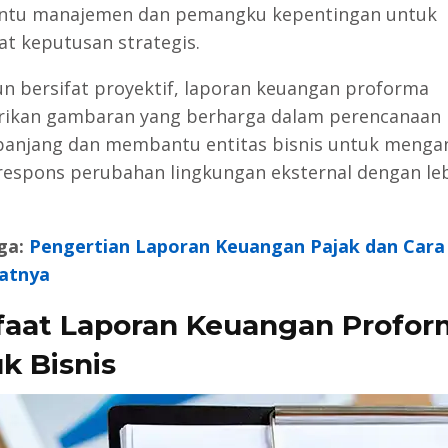
tu manajemen dan pemangku kepentingan untuk
 keputusan strategis.
n bersifat proyektif, laporan keuangan proforma
kan gambaran yang berharga dalam perencanaan b
panjang dan membantu entitas bisnis untuk mengan
espons perubahan lingkungan eksternal dengan le
ga:
Pengertian Laporan Keuangan Pajak dan Cara
atnya
aat Laporan Keuangan Profor
k Bisnis