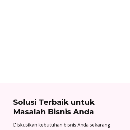
Ibnu Ismail
Cara berlangganan accurate online: buat akun
di accurate.id, aktivasi data usaha Anda, dan
nikmati kemudahan urus bisnis! Baca
selengkapnya!
Solusi Terbaik untuk
Masalah Bisnis Anda
Diskusikan kebutuhan bisnis Anda sekarang