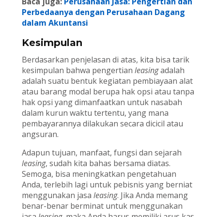
Baca juga:
Perusahaan Jasa: Pengertian dan
Perbedaanya dengan Perusahaan Dagang
dalam Akuntansi
Kesimpulan
Berdasarkan penjelasan di atas, kita bisa tarik
kesimpulan bahwa pengertian
leasing
adalah
adalah suatu bentuk kegiatan pembiayaan alat
atau barang modal berupa hak opsi atau tanpa
hak opsi yang dimanfaatkan untuk nasabah
dalam kurun waktu tertentu, yang mana
pembayarannya dilakukan secara dicicil atau
angsuran.
Adapun tujuan, manfaat, fungsi dan sejarah
leasing
, sudah kita bahas bersama diatas.
Semoga, bisa meningkatkan pengetahuan
Anda, terlebih lagi untuk pebisnis yang berniat
menggunakan jasa
leasing
. Jika Anda memang
benar-benar berminat untuk menggunakan
jasa
leasing
, maka Anda harus memiliki arus kas