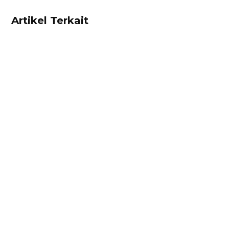
Artikel Terkait
Ibnu Ismail
Hitung harga pokok penjualan dan
rekomendasi harga jual produk Anda dengan
mudah menggunakan kalkulator ini! Gratis!