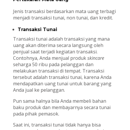
Jenis transaksi berdasarkan mata uang terbagi
menjadi transaksi tunai, non tunai, dan kredit.
Transaksi Tunai
Transaksi tunai adalah transaksi yang mana
uang akan diterima secara langsung oleh
penjual saat terjadi kegiatan transaksi.
Contohnya, Anda menjual produk
skincare
seharga 50 ribu pada pelanggan dan
melakukan transaksi di tempat. Transaksi
tersebut adalah transaksi tunai, karena Anda
mendapatkan uang tunai untuk barang yang
Anda jual ke pelanggan.
Pun sama halnya bila Anda membeli bahan
baku produk dan membayarnya secara tunai
pada pihak pemasok.
Saat ini, transaksi tunai tidak hanya bisa