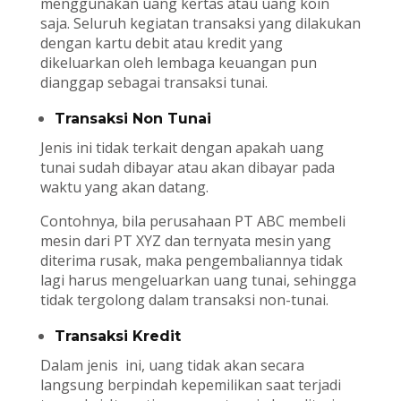
menggunakan uang kertas atau uang koin
saja. Seluruh kegiatan transaksi yang dilakukan
dengan kartu debit atau kredit yang
dikeluarkan oleh lembaga keuangan pun
dianggap sebagai transaksi tunai.
Transaksi Non Tunai
Jenis ini tidak terkait dengan apakah uang
tunai sudah dibayar atau akan dibayar pada
waktu yang akan datang.
Contohnya, bila perusahaan PT ABC membeli
mesin dari PT XYZ dan ternyata mesin yang
diterima rusak, maka pengembaliannya tidak
lagi harus mengeluarkan uang tunai, sehingga
tidak tergolong dalam transaksi non-tunai.
Transaksi Kredit
Dalam jenis ini, uang tidak akan secara
langsung berpindah kepemilikan saat terjadi