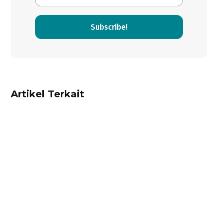
Subscribe!
Artikel Terkait