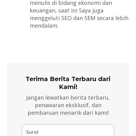
menulis di bidang ekonomi dan
keuangan, saat ini Saya juga
menggeluti SEO dan SEM secara lebih
mendalam.
Terima Berita Terbaru dari
Kami!
Jangan lewatkan berita terbaru,
penawaran eksklusif, dan
pembaruan menarik dari kami!