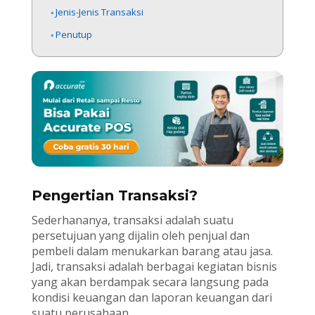
Jenis-Jenis Transaksi
Penutup
Pengertian Transaksi?
Sederhananya, transaksi adalah suatu
persetujuan yang dijalin oleh penjual dan
pembeli dalam menukarkan barang atau jasa.
Jadi, transaksi adalah berbagai kegiatan bisnis
yang akan berdampak secara langsung pada
kondisi keuangan dan laporan keuangan dari
suatu perusahaan.