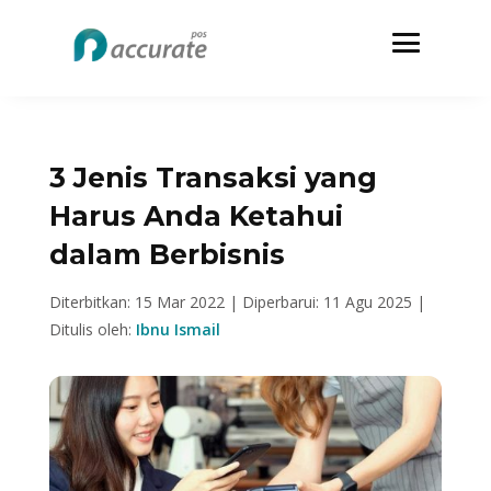
3 Jenis Transaksi yang
Harus Anda Ketahui
dalam Berbisnis
Diterbitkan: 15 Mar 2022 |
Diperbarui: 11 Agu 2025 |
Ditulis oleh:
Ibnu Ismail