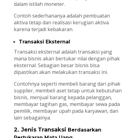
dalam istilah moneter.
Contoh sederhananya adalah pembuatan
aktiva tetap dan realisasi kerugian aktiva
karena terjadi kebakaran.
Transaksi Eksternal
Transaksi eksternal adalah transaksi yang
mana bisnis akan bertukar nilai dengan pihak
eksternal. Sebagian besar bisnis bisa
dipastikan akan melakukan transaksi ini.
Contohnya seperti membeli barang dari pihak
supplier, membeli aset tetap untuk kebutuhan
bisnis, menjual barang kepada pelanggan,
membayar tagihan gas, membayar sewa pada
pemilik, membayar upah pada karyawan, dan
lain sebagainya.
2.
Jenis Transaksi
Berdasarkan
Pertukaran Mata Uang