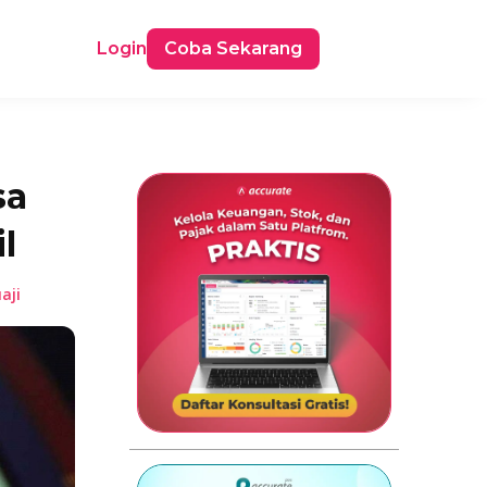
Login
Coba Sekarang
sa
l
aji