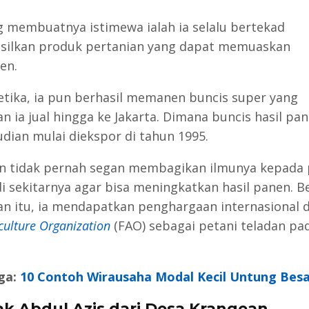
g membuatnya istimewa ialah ia selalu bertekad
ilkan produk pertanian yang dapat memuaskan
en.
etika, ia pun berhasil memanen buncis super yang
n ia jual hingga ke Jakarta. Dimana buncis hasil pa
udian mulai diekspor di tahun 1995.
n tidak pernah segan membagikan ilmunya kepada 
di sekitarnya agar bisa meningkatkan hasil panen. B
an itu, ia mendapatkan penghargaan internasional 
culture Organization
(FAO) sebagai petani teladan pa
ga:
10 Contoh Wirausaha Modal Kecil Untung Besa
hak Abdul Azis dari Desa Krangean