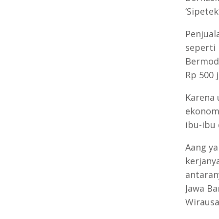
‘Sipetek’
Penjuala
seperti
Bermoda
Rp 500 j
Karena 
ekonomi
ibu-ibu 
Aang ya
kerjany
antaran
Jawa Ba
Wirausa