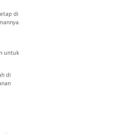
etap di
mannya.
g
n untuk
h di
anan