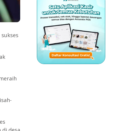
 sukses
ak
 meraih
isah-
es
 di desa