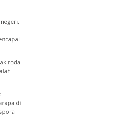
 negeri,
encapai
rak roda
alah
t
erapa di
ispora