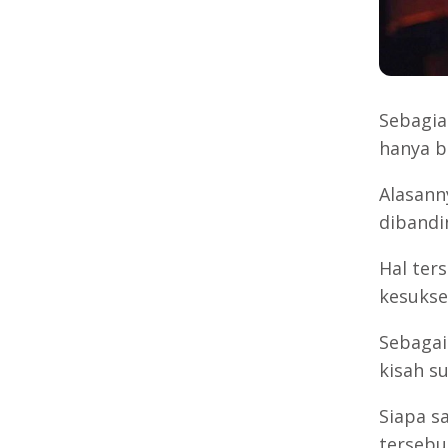
Sebagia
hanya b
Alasann
dibandi
Hal ter
kesukse
Sebagai
kisah s
Siapa s
tersebu