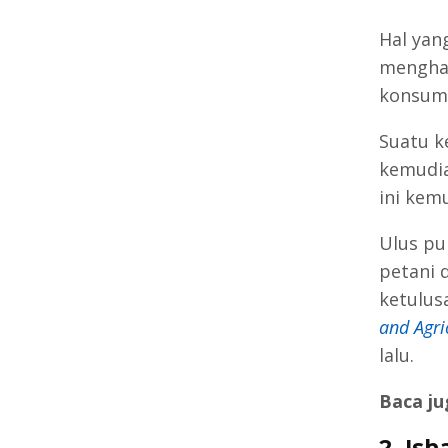
Hal yan
menghas
konsum
Suatu k
kemudia
ini kem
Ulus pu
petani 
ketulus
and Agri
lalu.
Baca ju
2. Is