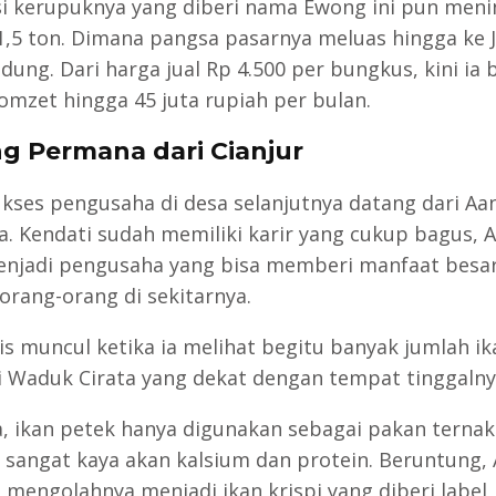
i kerupuknya yang diberi nama Ewong ini pun meni
1,5 ton. Dimana pangsa pasarnya meluas hingga ke 
ung. Dari harga jual Rp 4.500 per bungkus, kini ia 
omzet hingga 45 juta rupiah per bulan.
ng Permana dari Cianjur
ukses pengusaha di desa selanjutnya datang dari Aa
. Kendati sudah memiliki karir yang cukup bagus, 
enjadi pengusaha yang bisa memberi manfaat besa
orang-orang di sekitarnya.
nis muncul ketika ia melihat begitu banyak jumlah ik
i Waduk Cirata yang dekat dengan tempat tinggalny
, ikan petek hanya digunakan sebagai pakan ternak
 sangat kaya akan kalsium dan protein. Beruntung,
l mengolahnya menjadi ikan krispi yang diberi label