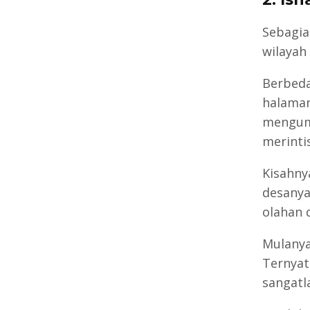
Sebagia
wilayah
Berbeda
halaman
mengump
merinti
Kisahny
desanya
olahan 
Mulanya
Ternyat
sangatl