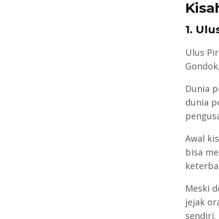
Kisa
1. Ul
Ulus Pi
Gondok,
Dunia p
dunia p
pengusa
Awal ki
bisa me
keterba
Meski d
jejak o
sendiri.