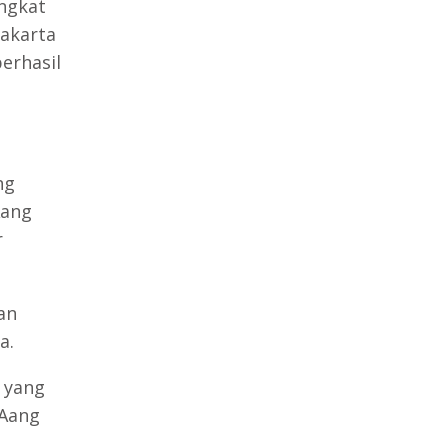
ngkat
Jakarta
berhasil
ng
Aang
r
an
a.
 yang
 Aang