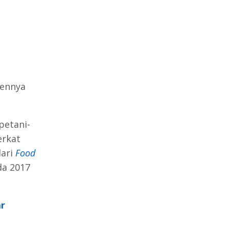
nennya
petani-
erkat
dari
Food
da 2017
r