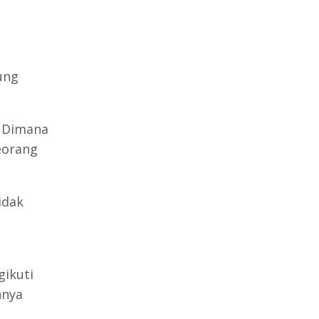
ung
. Dimana
eorang
idak
gikuti
nnya