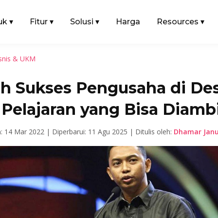
uk
▾
Fitur
▾
Solusi
▾
Harga
Resources
▾
snis & UKM
ah Sukses Pengusaha di De
Pelajaran yang Bisa Diambi
n: 14 Mar 2022 |
Diperbarui: 11 Agu 2025 |
Ditulis oleh:
Dhamar Janu