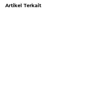
Artikel Terkait
Dhamar Januaji
Surat perjanjian jual beli adalah dokumen
berisikan kesepakatan hukum antara penjual
dan pembeli. Cek contoh surat perjanjian jual
beli di sini!