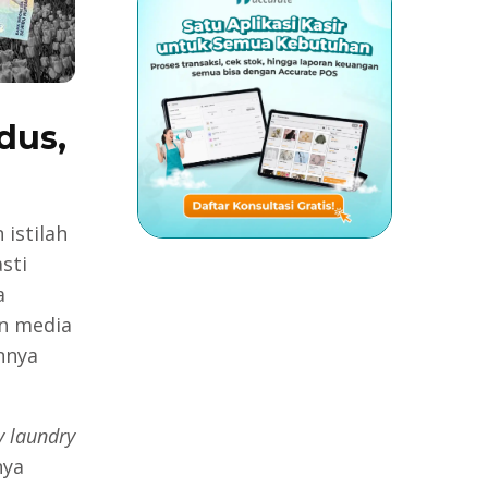
dus,
 istilah
sti
a
an media
nnya
 laundry
nya