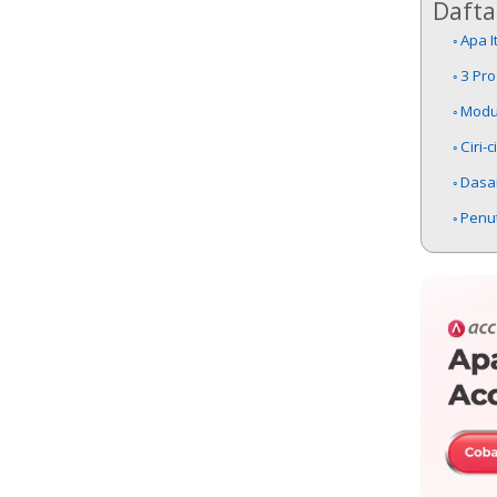
Daftar
Apa 
3 Pr
Modu
Ciri
Dasa
Penu