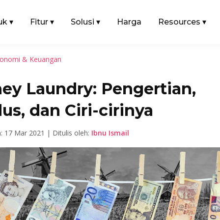
uk
▾
Fitur
▾
Solusi
▾
Harga
Resources
▾
onomi & Keuangan
ey Laundry: Pengertian,
s, dan Ciri-cirinya
n: 17 Mar 2021 | Ditulis oleh:
Ibnu Ismail