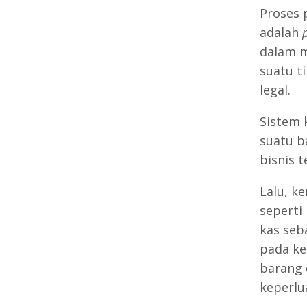
Proses 
adalah
dalam m
suatu t
legal.
Sistem 
suatu b
bisnis t
Lalu, k
seperti
kas seb
pada ke
barang 
keperlu