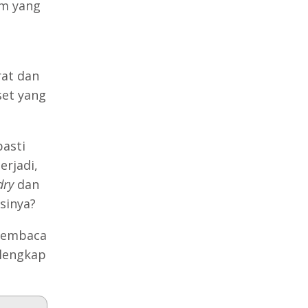
um yang
rat dan
set yang
asti
erjadi,
dry
dan
sinya?
membaca
 lengkap