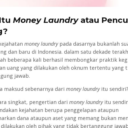
Itu
Money Laundry
atau Pencu
g?
kejahatan
money laundry
pada dasarnya bukanlah sua
ing dan baru di Indonesia. dalam satu dekade terakhi
ah beberapa kali berhasil membongkar praktik keg
an uang yang dilakukan oleh oknum tertentu yang t
gung jawab.
pa maksud sebenarnya dari
money laundry
itu sendiri
ara singkat, pengertian dari
money laundry
itu sendir
indakan kejahatan berupa penggelapan ataupun
arkan dana ataupun aset yang memang bukan menj
 dilakukan oleh pihak yang tidak bertanggung jawab