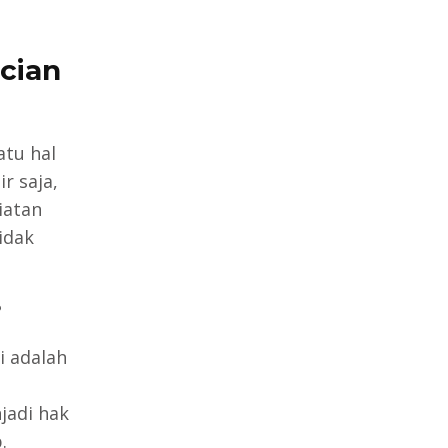
cian
tu hal
r saja,
iatan
idak
?
i adalah
adi hak
.