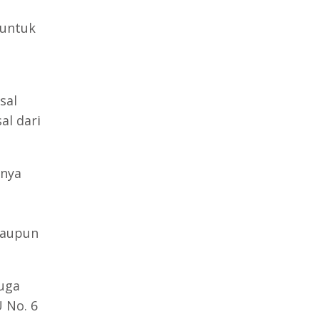
 untuk
sal
al dari
knya
taupun
juga
 No. 6