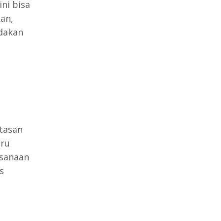
ini bisa
an,
ndakan
ntasan
uru
ksanaan
s