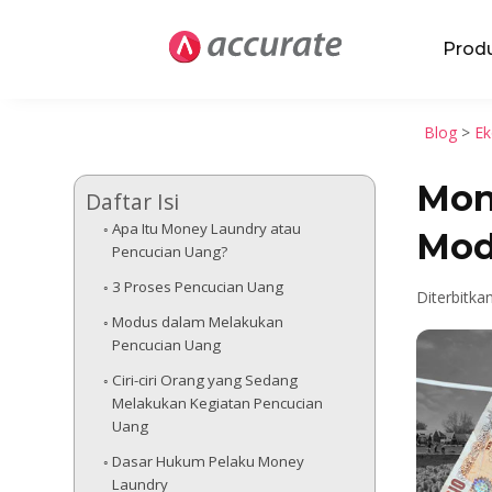
Prod
Blog
>
Ek
Mon
Daftar Isi
Apa Itu Money Laundry atau
Modu
Pencucian Uang?
3 Proses Pencucian Uang
Diterbitka
Modus dalam Melakukan
Pencucian Uang
Ciri-ciri Orang yang Sedang
Melakukan Kegiatan Pencucian
Uang
Dasar Hukum Pelaku Money
Laundry