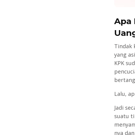
Apa 
Uan
Tindak 
yang as
KPK sud
pencuci
bertang
Lalu, a
Jadi sec
suatu t
menyam
nya dan