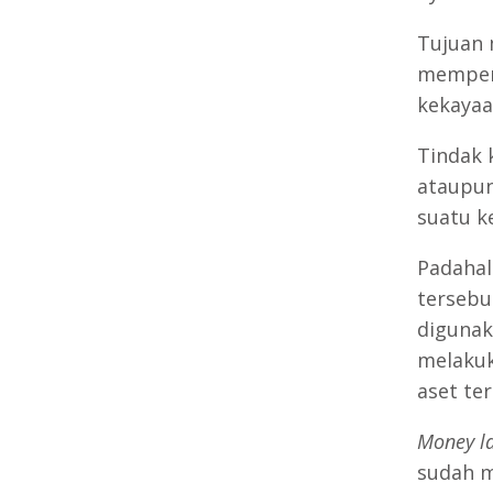
Tujuan 
memperk
kekayaa
Tindak 
ataupun
suatu k
Padahal
tersebu
digunak
melaku
aset te
Money l
sudah m