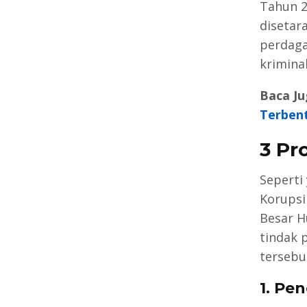
Tahun 2
disetar
perdaga
kriminal
Baca Ju
Terben
3
Pr
Seperti
Korupsi
Besar H
tindak 
tersebu
1. Pe