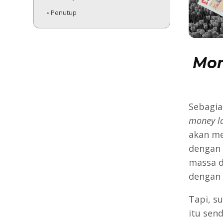
Penutup
Mon
Sebagian
money l
akan me
dengan 
massa d
dengan 
Tapi, s
itu sen