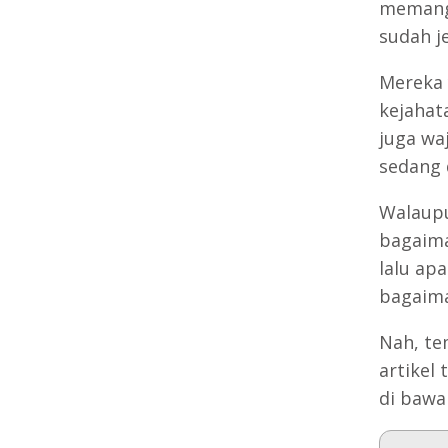
memang 
sudah je
Mereka 
kejahat
juga wa
sedang 
Walaupu
bagaima
lalu ap
bagaima
Nah, te
artikel
di bawah