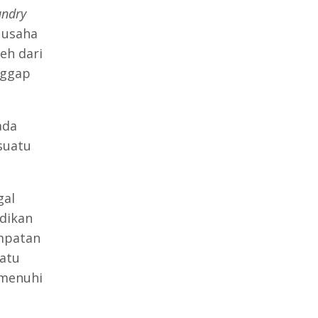
undry
 usaha
eh dari
nggap
ada
suatu
gal
dikan
empatan
atu
emenuhi