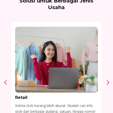
Solusi untuk Berbagai Jenis
Usaha
Retail
F&
Kelola stok barang lebih akurat. Mudah cari info
Hitu
stok dari berbagai gudang, satuan, hingga nomor
dapa