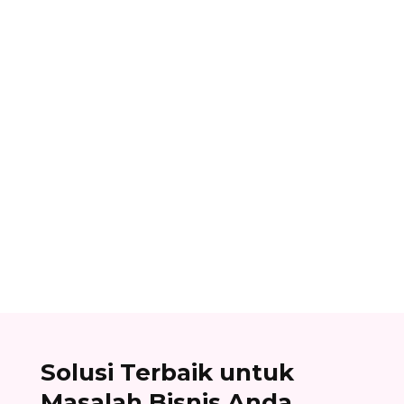
Dhamar Januaji
Aplikasi payroll adalah aplikasi yang dibuat
untuk mempermudah dan mempercepat proses
penggajian di perusahaan. Ini kelebihan dan
cara memilihnya.
Solusi Terbaik untuk
Masalah Bisnis Anda