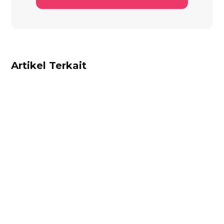
Artikel Terkait
Ibnu Ismail
Hitung harga pokok penjualan dan