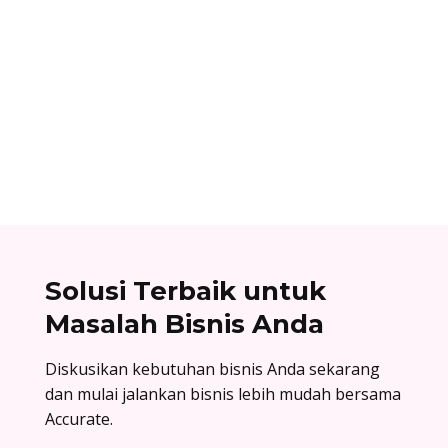
Ibnu Ismail
Cara berlangganan accurate online: buat akun
di accurate.id, aktivasi data usaha Anda, dan
nikmati kemudahan urus bisnis! Baca
selengkapnya!
Solusi Terbaik untuk
Masalah Bisnis Anda
Diskusikan kebutuhan bisnis Anda sekarang
dan mulai jalankan bisnis lebih mudah bersama
Accurate.