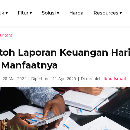
uk
▾
Fitur
▾
Solusi
▾
Harga
Resources
▾
untansi
toh Laporan Keuangan Har
 Manfaatnya
n: 28 Mar 2024 |
Diperbarui: 11 Agu 2025 |
Ditulis oleh:
Ibnu Ismail