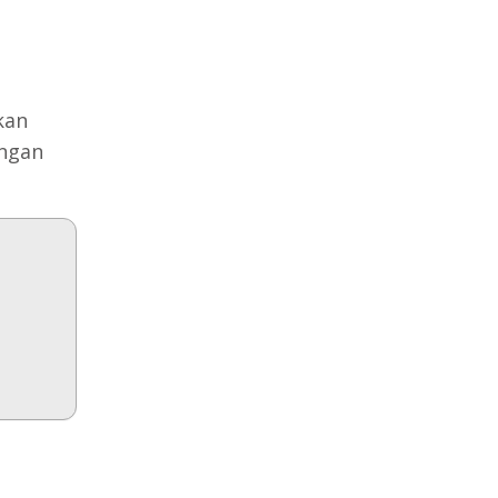
kan
ngan