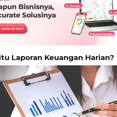
itu Laporan Keuangan Harian?