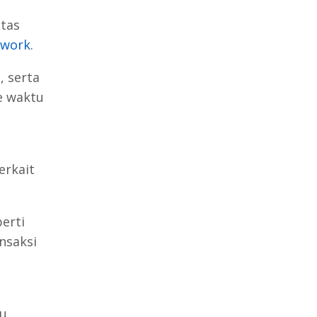
n
itas
work
.
 serta
e waktu
erkait
erti
nsaksi
tu