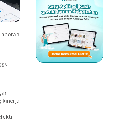
 laporan
gi,
gan
 kinerja
fektif