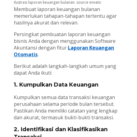
ilustrasi laporan keuangan bulanan. source envato
Membuat laporan keuangan bulanan
memerlukan tahapan-tahapan tertentu agar
hasilnya akurat dan relevan.
Persingkat pembuatan laporan keuangan
bisnis Anda dengan menggunakan Software
Akuntansi dengan fitur
Laporan Keuangan
Otomatis
.
Berikut adalah langkah-langkah umum yang
dapat Anda ikuti:
1. Kumpulkan Data Keuangan
Kumpulkan semua data transaksi keuangan
perusahaan selama periode bulan tersebut.
Pastikan Anda memiliki catatan yang lengkap
dan akurat, termasuk bukti-bukti transaksi.
2. Identifikasi dan Klasifikasikan