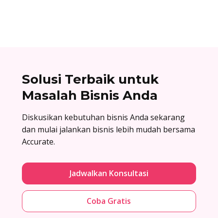
selengkapnya!
Solusi Terbaik untuk
Masalah Bisnis Anda
Diskusikan kebutuhan bisnis Anda sekarang
dan mulai jalankan bisnis lebih mudah bersama
Accurate.
Jadwalkan Konsultasi
Coba Gratis