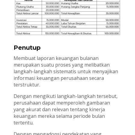
Penutup
Membuat laporan keuangan bulanan
merupakan suatu proses yang melibatkan
langkah-langkah sistematis untuk menyajikan
informasi keuangan perusahaan secara
terstruktur.
Dengan mengikuti langkah-langkah tersebut,
perusahaan dapat memperoleh gambaran
yang akurat dan relevan tentang kinerja
keuangan mereka selama periode bulan
tertentu.
Dengan mengadopsi pendekatan yang