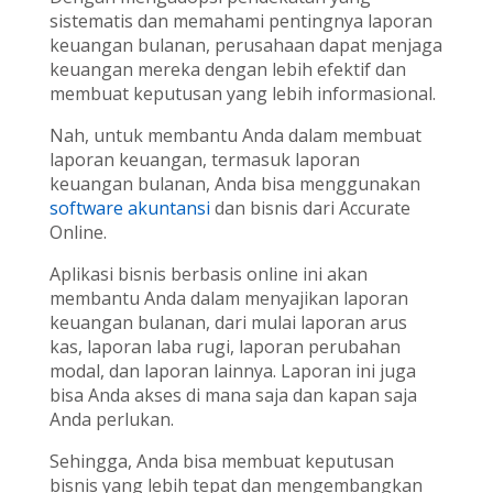
sistematis dan memahami pentingnya laporan
keuangan bulanan, perusahaan dapat menjaga
keuangan mereka dengan lebih efektif dan
membuat keputusan yang lebih informasional.
Nah, untuk membantu Anda dalam membuat
laporan keuangan, termasuk laporan
keuangan bulanan, Anda bisa menggunakan
software akuntansi
dan bisnis dari Accurate
Online.
Aplikasi bisnis berbasis online ini akan
membantu Anda dalam menyajikan laporan
keuangan bulanan, dari mulai laporan arus
kas, laporan laba rugi, laporan perubahan
modal, dan laporan lainnya. Laporan ini juga
bisa Anda akses di mana saja dan kapan saja
Anda perlukan.
Sehingga, Anda bisa membuat keputusan
bisnis yang lebih tepat dan mengembangkan