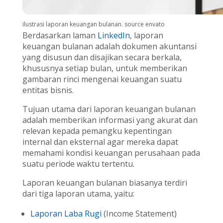
ilustrasi laporan keuangan bulanan. source envato
Berdasarkan laman
LinkedIn
, laporan
keuangan bulanan adalah dokumen akuntansi
yang disusun dan disajikan secara berkala,
khususnya setiap bulan, untuk memberikan
gambaran rinci mengenai keuangan suatu
entitas bisnis.
Tujuan utama dari laporan keuangan bulanan
adalah memberikan informasi yang akurat dan
relevan kepada pemangku kepentingan
internal dan eksternal agar mereka dapat
memahami kondisi keuangan perusahaan pada
suatu periode waktu tertentu.
Laporan keuangan bulanan biasanya terdiri
dari tiga laporan utama, yaitu:
Laporan Laba Rugi
(Income Statement)