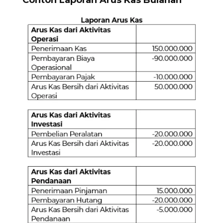
Contoh Laporan Arus Kas Bulanan