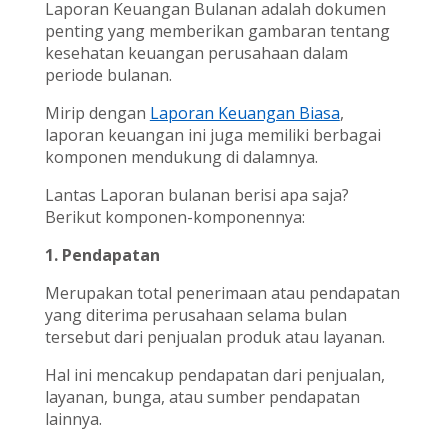
Laporan Keuangan Bulanan adalah dokumen
penting yang memberikan gambaran tentang
kesehatan keuangan perusahaan dalam
periode bulanan.
Mirip dengan
Laporan Keuangan Biasa
,
laporan keuangan ini juga memiliki berbagai
komponen mendukung di dalamnya.
Lantas Laporan bulanan berisi apa saja?
Berikut komponen-komponennya:
1. Pendapatan
Merupakan total penerimaan atau pendapatan
yang diterima perusahaan selama bulan
tersebut dari penjualan produk atau layanan.
Hal ini mencakup pendapatan dari penjualan,
layanan, bunga, atau sumber pendapatan
lainnya.