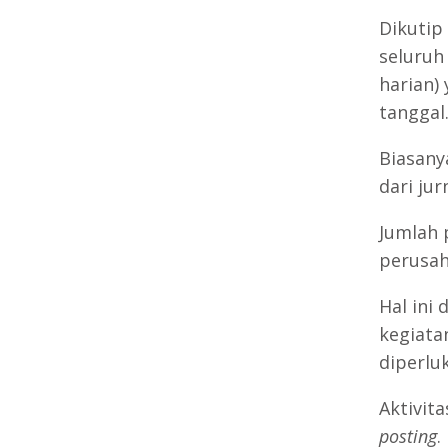
Dikutip
seluruh
harian)
tanggal
Biasanya
dari jur
Jumlah 
perusah
Hal ini
kegiata
diperlu
Aktivit
posting
.