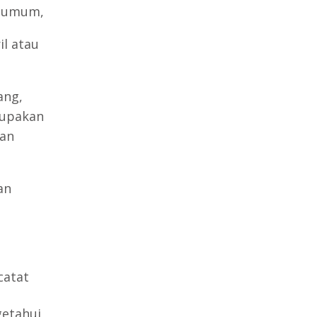
l umum,
l atau
ang,
rupakan
dan
an
catat
getahui