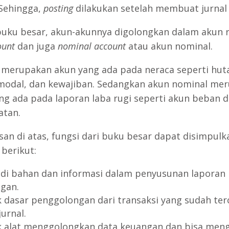
Sehingga,
posting
dilakukan setelah membuat jurna
uku besar, akun-akunnya digolongkan dalam akun ri
ount
dan juga
nominal account
atau akun nominal.
l merupakan akun yang ada pada neraca seperti hut
 modal, dan kewajiban. Sedangkan akun nominal me
ng ada pada laporan laba rugi seperti akun beban 
atan.
asan di atas, fungsi dari buku besar dapat disimpulk
 berikut:
di bahan dan informasi dalam penyusunan laporan
gan.
 dasar penggolongan dari transaksi yang sudah ter
urnal.
 alat menggolongkan data keuangan dan bisa men