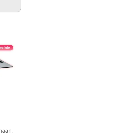
t
haan.