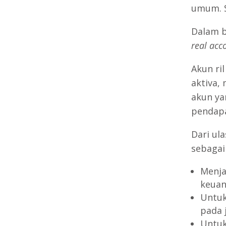
umum. 
Dalam b
real acc
Akun ri
aktiva,
akun ya
pendap
Dari ul
sebagai
Menja
keuan
Untuk
pada j
Untuk