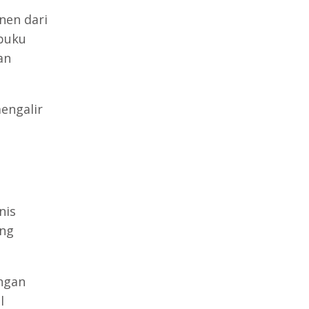
nen dari
(buku
an
mengalir
nis
ang
engan
l