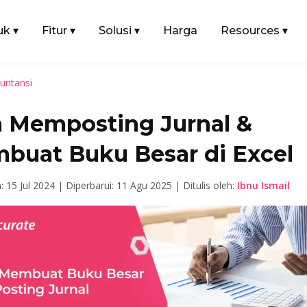
uk
▾
Fitur
▾
Solusi
▾
Harga
Resources
▾
untansi
a Memposting Jurnal &
buat Buku Besar di Excel
n: 15 Jul 2024 |
Diperbarui: 11 Agu 2025 |
Ditulis oleh:
Ibnu Ismail