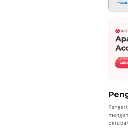
Kesi
Peng
Pengert
mengena
perubah