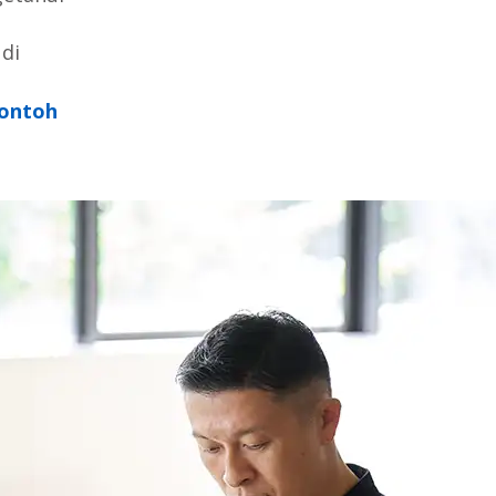
di
Contoh