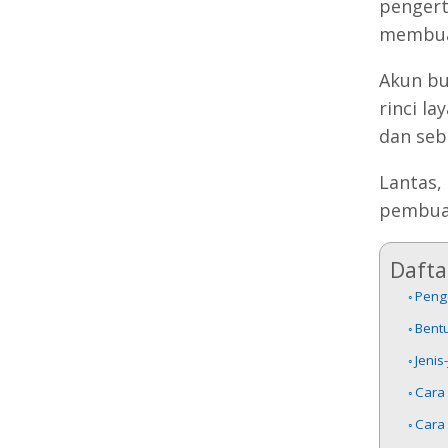
pengert
membua
Akun bu
rinci l
dan seb
Lantas,
pembuat
Daftar
Peng
Bent
Jenis
Cara 
Cara