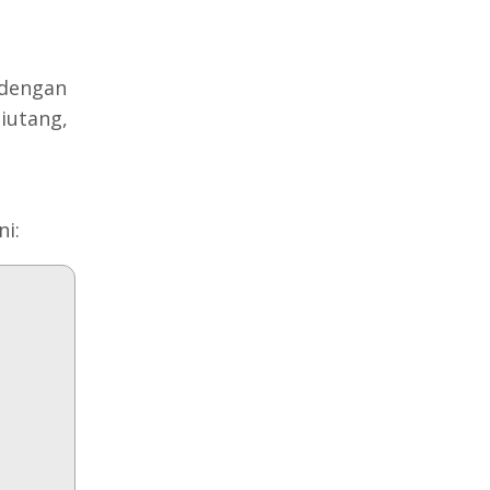
 dengan
iutang,
i: