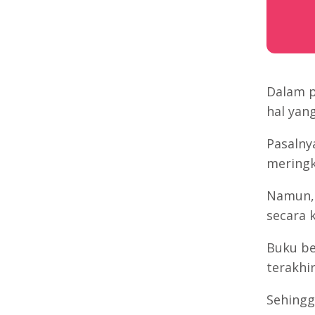
Dalam p
hal yang
Pasalny
meringk
Namun, 
secara 
Buku b
terakhi
Sehingg