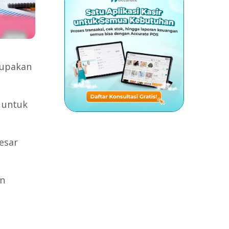
rupakan
 untuk
esar
an