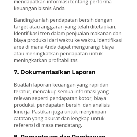
mendapatkan informasi tentang performa
keuangan bisnis Anda.
Bandingkanlah pendapatan bersih dengan
target atau anggaran yang telah ditetapkan.
Identifikasi tren dalam penjualan makanan dan
biaya produksi dari waktu ke waktu. Identifikasi
area di mana Anda dapat mengurangi biaya
atau meningkatkan pendapatan untuk
meningkatkan profitabilitas.
7. Dokumentasikan Laporan
Buatlah laporan keuangan yang rapi dan
teratur, mencakup semua informasi yang
relevan seperti pendapatan kotor, biaya
produksi, pendapatan bersih, dan analisis
kinerja. Pastikan juga untuk menyimpan
catatan yang akurat dan lengkap untuk
referensi di masa mendatang.