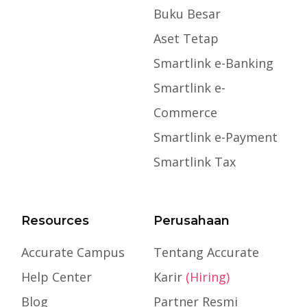
Buku Besar
Aset Tetap
Smartlink e-Banking
Smartlink e-
Commerce
Smartlink e-Payment
Smartlink Tax
Resources
Perusahaan
Accurate Campus
Tentang Accurate
Help Center
Karir
(Hiring)
Blog
Partner Resmi