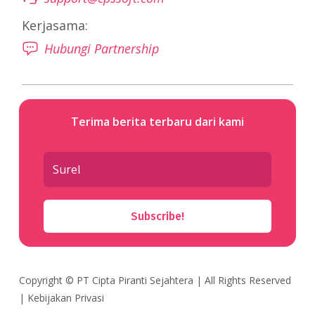
Kerjasama:
Hubungi Partnership
Terima berita terbaru dari kami
Subscribe!
Copyright ©
PT Cipta Piranti Sejahtera
| All Rights Reserved
|
Kebijakan Privasi