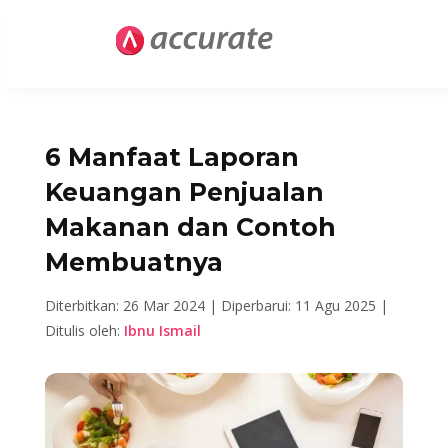
6 Manfaat Laporan
Keuangan Penjualan
Makanan dan Contoh
Membuatnya
Diterbitkan: 26 Mar 2024 |
Diperbarui: 11 Agu 2025 |
Ditulis oleh:
Ibnu Ismail