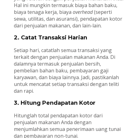
Hal ini mungkin termasuk biaya bahan baku,
biaya tenaga kerja, biaya
overhead
(seperti
sewa, utilitas, dan asuransi), pendapatan kotor
dari penjualan makanan, dan lain-lain.
2. Catat Transaksi Harian
Setiap hari, catatlah semua transaksi yang
terkait dengan penjualan makanan Anda. Di
dalamnya termasuk penjualan bersih,
pembelian bahan baku, pembayaran gaji
karyawan, dan biaya lainnya. Jadi, pastikanlah
untuk mencatat setiap transaksi dengan teliti
dan rapi.
3. Hitung Pendapatan Kotor
Hitunglah total pendapatan kotor dari
penjualan makanan Anda dengan
menjumlahkan semua penerimaan uang tunai
dan pembayaran non-tunai.