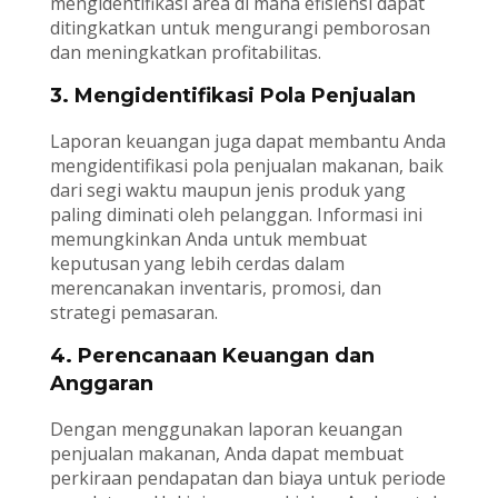
mengidentifikasi area di mana efisiensi dapat
ditingkatkan untuk mengurangi pemborosan
dan meningkatkan profitabilitas.
3. Mengidentifikasi Pola Penjualan
Laporan keuangan juga dapat membantu Anda
mengidentifikasi pola penjualan makanan, baik
dari segi waktu maupun jenis produk yang
paling diminati oleh pelanggan. Informasi ini
memungkinkan Anda untuk membuat
keputusan yang lebih cerdas dalam
merencanakan inventaris, promosi, dan
strategi pemasaran.
4. Perencanaan Keuangan dan
Anggaran
Dengan menggunakan laporan keuangan
penjualan makanan, Anda dapat membuat
perkiraan pendapatan dan biaya untuk periode