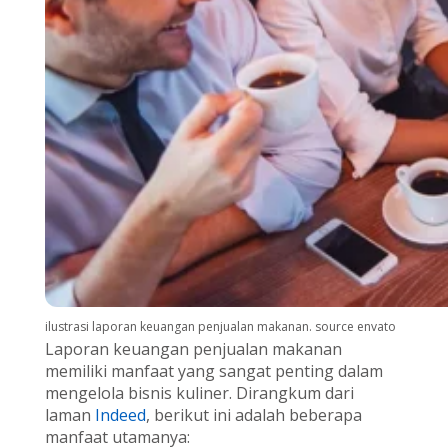
ilustrasi laporan keuangan penjualan makanan. source envato
Laporan keuangan penjualan makanan
memiliki manfaat yang sangat penting dalam
mengelola bisnis kuliner. Dirangkum dari
laman
Indeed
, berikut ini adalah beberapa
manfaat utamanya: