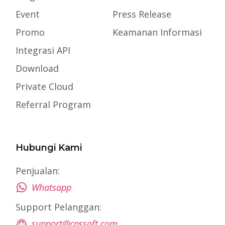
Event
Press Release
Promo
Keamanan Informasi
Integrasi API
Download
Private Cloud
Referral Program
Hubungi Kami
Penjualan:
Whatsapp
Support Pelanggan:
support@cpssoft.com