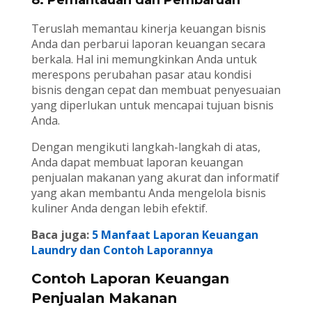
8. Pemantauan dan Pembaruan
Teruslah memantau kinerja keuangan bisnis
Anda dan perbarui laporan keuangan secara
berkala. Hal ini memungkinkan Anda untuk
merespons perubahan pasar atau kondisi
bisnis dengan cepat dan membuat penyesuaian
yang diperlukan untuk mencapai tujuan bisnis
Anda.
Dengan mengikuti langkah-langkah di atas,
Anda dapat membuat laporan keuangan
penjualan makanan yang akurat dan informatif
yang akan membantu Anda mengelola bisnis
kuliner Anda dengan lebih efektif.
Baca juga:
5 Manfaat Laporan Keuangan
Laundry dan Contoh Laporannya
Contoh Laporan Keuangan
Penjualan Makanan