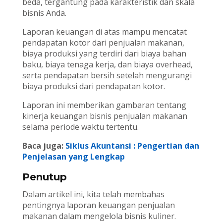
beda, tergantung pada karakteristik dan skala
bisnis Anda.
Laporan keuangan di atas mampu mencatat
pendapatan kotor dari penjualan makanan,
biaya produksi yang terdiri dari biaya bahan
baku, biaya tenaga kerja, dan biaya overhead,
serta pendapatan bersih setelah mengurangi
biaya produksi dari pendapatan kotor.
Laporan ini memberikan gambaran tentang
kinerja keuangan bisnis penjualan makanan
selama periode waktu tertentu.
Baca juga:
Siklus Akuntansi : Pengertian dan
Penjelasan yang Lengkap
Penutup
Dalam artikel ini, kita telah membahas
pentingnya laporan keuangan penjualan
makanan dalam mengelola bisnis kuliner.