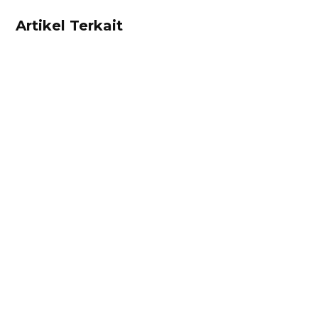
Artikel Terkait
Ibnu Ismail
Hitung harga pokok penjualan dan
rekomendasi harga jual produk Anda dengan
mudah menggunakan kalkulator ini! Gratis!