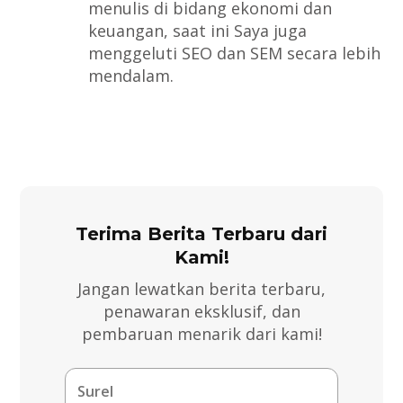
menulis di bidang ekonomi dan
keuangan, saat ini Saya juga
menggeluti SEO dan SEM secara lebih
mendalam.
Terima Berita Terbaru dari
Kami!
Jangan lewatkan berita terbaru,
penawaran eksklusif, dan
pembaruan menarik dari kami!