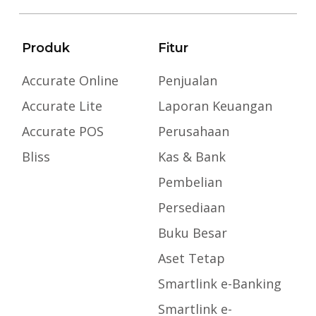
Produk
Fitur
Accurate Online
Penjualan
Accurate Lite
Laporan Keuangan
Accurate POS
Perusahaan
Bliss
Kas & Bank
Pembelian
Persediaan
Buku Besar
Aset Tetap
Smartlink e-Banking
Smartlink e-