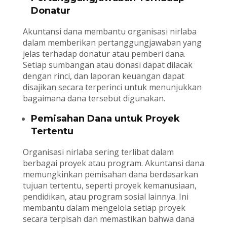
Donatur
Akuntansi dana membantu organisasi nirlaba
dalam memberikan pertanggungjawaban yang
jelas terhadap donatur atau pemberi dana.
Setiap sumbangan atau donasi dapat dilacak
dengan rinci, dan laporan keuangan dapat
disajikan secara terperinci untuk menunjukkan
bagaimana dana tersebut digunakan.
Pemisahan Dana untuk Proyek
Tertentu
Organisasi nirlaba sering terlibat dalam
berbagai proyek atau program. Akuntansi dana
memungkinkan pemisahan dana berdasarkan
tujuan tertentu, seperti proyek kemanusiaan,
pendidikan, atau program sosial lainnya. Ini
membantu dalam mengelola setiap proyek
secara terpisah dan memastikan bahwa dana