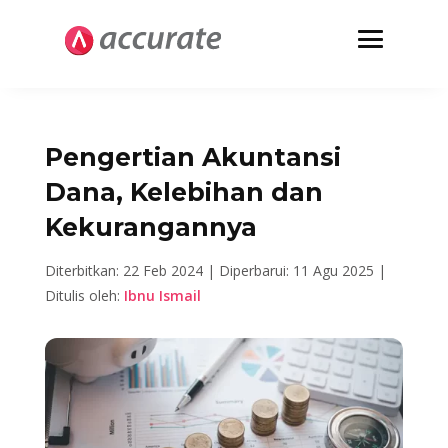
Pengertian Akuntansi
Dana, Kelebihan dan
Kekurangannya
Diterbitkan: 22 Feb 2024 |
Diperbarui: 11 Agu 2025 |
Ditulis oleh:
Ibnu Ismail