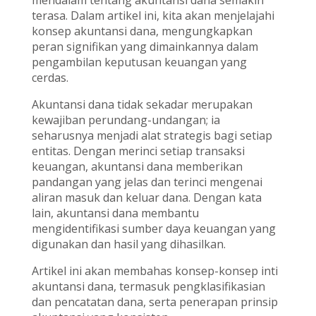
terasa. Dalam artikel ini, kita akan menjelajahi
konsep akuntansi dana, mengungkapkan
peran signifikan yang dimainkannya dalam
pengambilan keputusan keuangan yang
cerdas.
Akuntansi dana tidak sekadar merupakan
kewajiban perundang-undangan; ia
seharusnya menjadi alat strategis bagi setiap
entitas. Dengan merinci setiap transaksi
keuangan, akuntansi dana memberikan
pandangan yang jelas dan terinci mengenai
aliran masuk dan keluar dana. Dengan kata
lain, akuntansi dana membantu
mengidentifikasi sumber daya keuangan yang
digunakan dan hasil yang dihasilkan.
Artikel ini akan membahas konsep-konsep inti
akuntansi dana, termasuk pengklasifikasian
dan pencatatan dana, serta penerapan prinsip