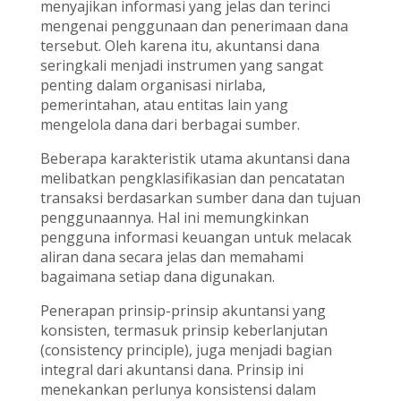
menyajikan informasi yang jelas dan terinci
mengenai penggunaan dan penerimaan dana
tersebut. Oleh karena itu, akuntansi dana
seringkali menjadi instrumen yang sangat
penting dalam organisasi nirlaba,
pemerintahan, atau entitas lain yang
mengelola dana dari berbagai sumber.
Beberapa karakteristik utama akuntansi dana
melibatkan pengklasifikasian dan pencatatan
transaksi berdasarkan sumber dana dan tujuan
penggunaannya. Hal ini memungkinkan
pengguna informasi keuangan untuk melacak
aliran dana secara jelas dan memahami
bagaimana setiap dana digunakan.
Penerapan prinsip-prinsip akuntansi yang
konsisten, termasuk prinsip keberlanjutan
(consistency principle), juga menjadi bagian
integral dari akuntansi dana. Prinsip ini
menekankan perlunya konsistensi dalam