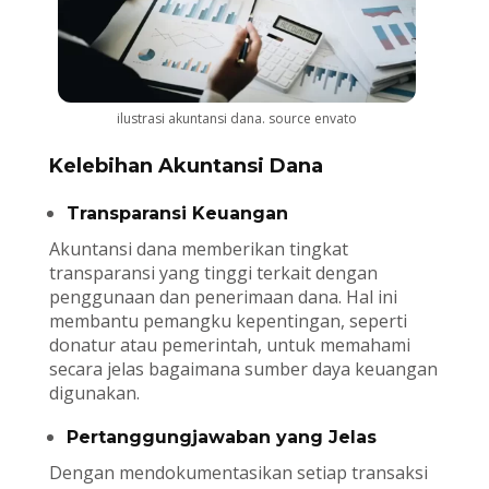
ilustrasi akuntansi dana. source envato
Kelebihan Akuntansi Dana
Transparansi Keuangan
Akuntansi dana memberikan tingkat
transparansi yang tinggi terkait dengan
penggunaan dan penerimaan dana. Hal ini
membantu pemangku kepentingan, seperti
donatur atau pemerintah, untuk memahami
secara jelas bagaimana sumber daya keuangan
digunakan.
Pertanggungjawaban yang Jelas
Dengan mendokumentasikan setiap transaksi