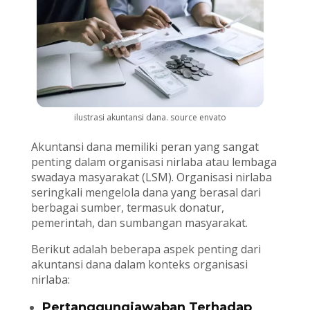
ilustrasi akuntansi dana. source envato
Akuntansi dana memiliki peran yang sangat
penting dalam organisasi nirlaba atau lembaga
swadaya masyarakat (LSM). Organisasi nirlaba
seringkali mengelola dana yang berasal dari
berbagai sumber, termasuk donatur,
pemerintah, dan sumbangan masyarakat.
Berikut adalah beberapa aspek penting dari
akuntansi dana dalam konteks organisasi
nirlaba:
Pertanggungjawaban Terhadap