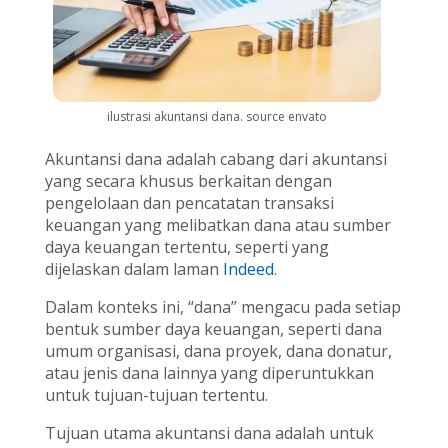
ilustrasi akuntansi dana. source envato
Akuntansi dana adalah cabang dari akuntansi
yang secara khusus berkaitan dengan
pengelolaan dan pencatatan transaksi
keuangan yang melibatkan dana atau sumber
daya keuangan tertentu, seperti yang
dijelaskan dalam laman
Indeed
.
Dalam konteks ini, “dana” mengacu pada setiap
bentuk sumber daya keuangan, seperti dana
umum organisasi, dana proyek, dana donatur,
atau jenis dana lainnya yang diperuntukkan
untuk tujuan-tujuan tertentu.
Tujuan utama akuntansi dana adalah untuk