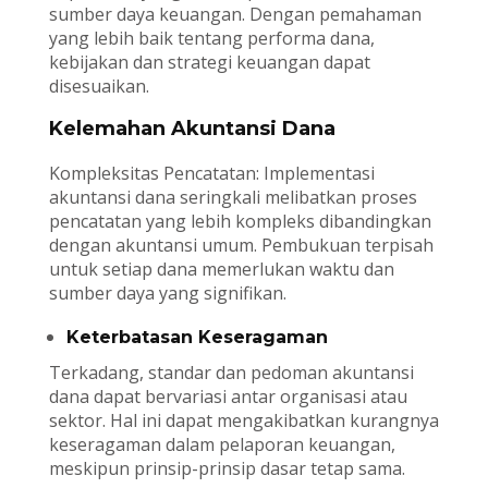
sumber daya keuangan. Dengan pemahaman
yang lebih baik tentang performa dana,
kebijakan dan strategi keuangan dapat
disesuaikan.
Kelemahan Akuntansi Dana
Kompleksitas Pencatatan: Implementasi
akuntansi dana seringkali melibatkan proses
pencatatan yang lebih kompleks dibandingkan
dengan akuntansi umum. Pembukuan terpisah
untuk setiap dana memerlukan waktu dan
sumber daya yang signifikan.
Keterbatasan Keseragaman
Terkadang, standar dan pedoman akuntansi
dana dapat bervariasi antar organisasi atau
sektor. Hal ini dapat mengakibatkan kurangnya
keseragaman dalam pelaporan keuangan,
meskipun prinsip-prinsip dasar tetap sama.