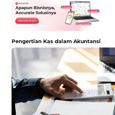
Pengertian Kas dalam Akuntansi