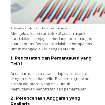
ilustrasi kas dalam akuntansi . source envato
Mengelola kas secara efektif adalah aspek
kunci dalam menjaga keberlanjutan keuangan
suatu entitas. Berikut ini adalah beberapa tips
untuk mengelola kas dengan efektif:
1. Pencatatan dan Pemantauan yang
Teliti
Anda harus selalu catat setiap transaksi kas
dengan cermat dan teliti. Bila perlu, gunakan
sistem akuntansi yang baik untuk
memudahkan pencatatan dan pemantauan.
2. Perencanaan Anggaran yang
Realistis