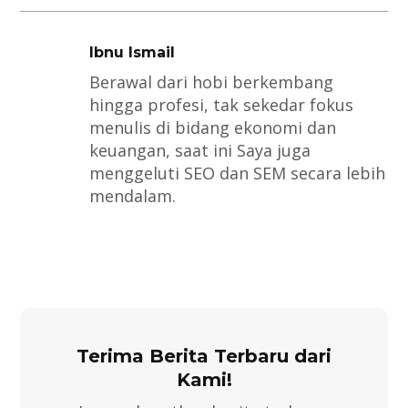
Ibnu Ismail
Berawal dari hobi berkembang
hingga profesi, tak sekedar fokus
menulis di bidang ekonomi dan
keuangan, saat ini Saya juga
menggeluti SEO dan SEM secara lebih
mendalam.
Terima Berita Terbaru dari
Kami!