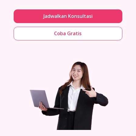
Jadwalkan Konsultasi
Coba Gratis