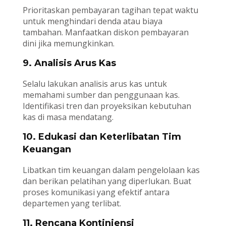
Prioritaskan pembayaran tagihan tepat waktu
untuk menghindari denda atau biaya
tambahan. Manfaatkan diskon pembayaran
dini jika memungkinkan.
9. Analisis Arus Kas
Selalu lakukan analisis arus kas untuk
memahami sumber dan penggunaan kas.
Identifikasi tren dan proyeksikan kebutuhan
kas di masa mendatang.
10. Edukasi dan Keterlibatan Tim
Keuangan
Libatkan tim keuangan dalam pengelolaan kas
dan berikan pelatihan yang diperlukan. Buat
proses komunikasi yang efektif antara
departemen yang terlibat.
11. Rencana Kontinjensi