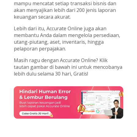
mampu mencatat setiap transaksi bisnis dan
akan menyajikan lebih dari 200 jenis laporan
keuangan secara akurat.
Lebih dari itu, Accurate Online juga akan
membantu Anda dalam mengelola persediaan,
utang-piutang, aset, inventaris, hingga
pelaporan perpajakan.
Masih ragu dengan Accurate Online? Klik
tautan gambar di bawah ini untuk mencobanya
lebih dulu selama 30 hari, Gratis!