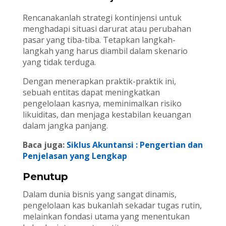
Rencanakanlah strategi kontinjensi untuk
menghadapi situasi darurat atau perubahan
pasar yang tiba-tiba. Tetapkan langkah-
langkah yang harus diambil dalam skenario
yang tidak terduga.
Dengan menerapkan praktik-praktik ini,
sebuah entitas dapat meningkatkan
pengelolaan kasnya, meminimalkan risiko
likuiditas, dan menjaga kestabilan keuangan
dalam jangka panjang.
Baca juga:
Siklus Akuntansi : Pengertian dan
Penjelasan yang Lengkap
Penutup
Dalam dunia bisnis yang sangat dinamis,
pengelolaan kas bukanlah sekadar tugas rutin,
melainkan fondasi utama yang menentukan