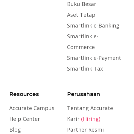
Buku Besar
Aset Tetap
Smartlink e-Banking
Smartlink e-
Commerce
Smartlink e-Payment
Smartlink Tax
Resources
Perusahaan
Accurate Campus
Tentang Accurate
Help Center
Karir
(Hiring)
Blog
Partner Resmi