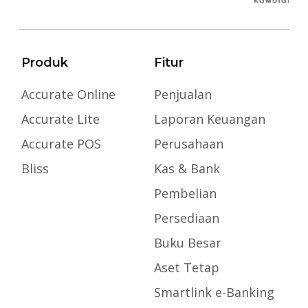
Produk
Fitur
Accurate Online
Penjualan
Accurate Lite
Laporan Keuangan
Accurate POS
Perusahaan
Bliss
Kas & Bank
Pembelian
Persediaan
Buku Besar
Aset Tetap
Smartlink e-Banking