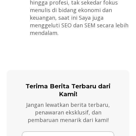
hingga profesi, tak sekedar fokus
menulis di bidang ekonomi dan
keuangan, saat ini Saya juga
menggeluti SEO dan SEM secara lebih
mendalam.
Terima Berita Terbaru dari
Kami!
Jangan lewatkan berita terbaru,
penawaran eksklusif, dan
pembaruan menarik dari kami!