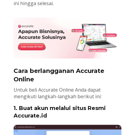
ini hingga selesai.
Cara berlangganan Accurate
Online
Untuk beli Accurate Online Anda dapat
mengikuti langkah-langkah berikut ini:
1. Buat akun melalui situs Resmi
Accurate.id