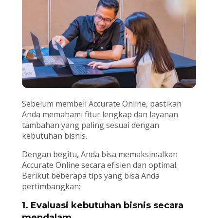
Sebelum membeli Accurate Online, pastikan
Anda memahami fitur lengkap dan layanan
tambahan yang paling sesuai dengan
kebutuhan bisnis.
Dengan begitu, Anda bisa memaksimalkan
Accurate Online secara efisien dan optimal.
Berikut beberapa tips yang bisa Anda
pertimbangkan:
1. Evaluasi kebutuhan bisnis secara
mendalam