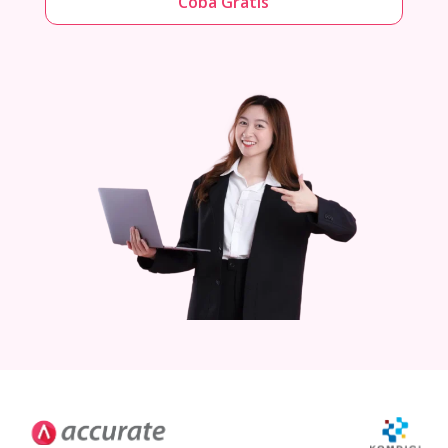
Coba Gratis