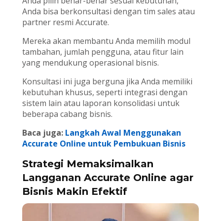
Anda pilih benar-benar sesuai kebutuhan,
Anda bisa berkonsultasi dengan tim sales atau
partner resmi Accurate.
Mereka akan membantu Anda memilih modul
tambahan, jumlah pengguna, atau fitur lain
yang mendukung operasional bisnis.
Konsultasi ini juga berguna jika Anda memiliki
kebutuhan khusus, seperti integrasi dengan
sistem lain atau laporan konsolidasi untuk
beberapa cabang bisnis.
Baca juga:
Langkah Awal Menggunakan
Accurate Online untuk Pembukuan Bisnis
Strategi Memaksimalkan
Langganan Accurate Online agar
Bisnis Makin Efektif