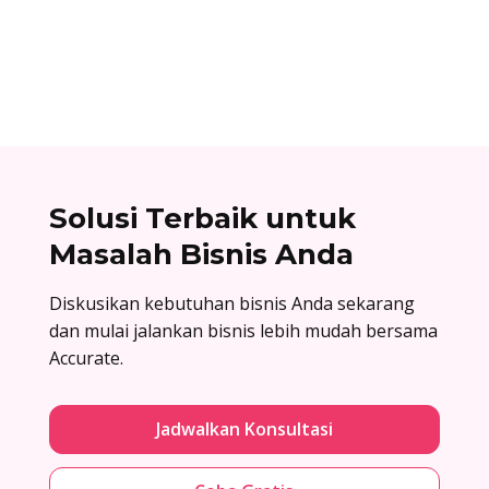
secara menyeluruh. Pelajari jenis sertifikat
accurate di sini!
Solusi Terbaik untuk
Masalah Bisnis Anda
Diskusikan kebutuhan bisnis Anda sekarang
dan mulai jalankan bisnis lebih mudah bersama
Accurate.
Jadwalkan Konsultasi