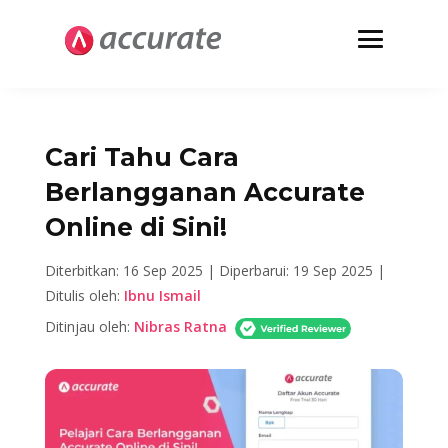
Cari Tahu Cara
Berlangganan Accurate
Online di Sini!
Diterbitkan: 16 Sep 2025 |
Diperbarui: 19 Sep 2025 |
Ditulis oleh:
Ibnu Ismail
Ditinjau oleh:
Nibras Ratna