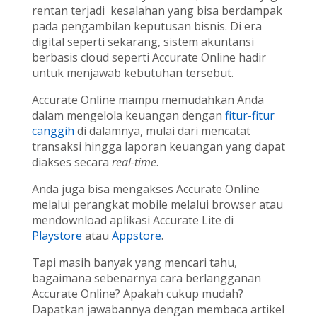
rentan terjadi kesalahan yang bisa berdampak
pada pengambilan keputusan bisnis. Di era
digital seperti sekarang, sistem akuntansi
berbasis cloud seperti Accurate Online hadir
untuk menjawab kebutuhan tersebut.
Accurate Online mampu memudahkan Anda
dalam mengelola keuangan dengan
fitur-fitur
canggih
di dalamnya, mulai dari mencatat
transaksi hingga laporan keuangan yang dapat
diakses secara
real-time
.
Anda juga bisa mengakses Accurate Online
melalui perangkat mobile melalui browser atau
mendownload aplikasi Accurate Lite di
Playstore
atau
Appstore
.
Tapi masih banyak yang mencari tahu,
bagaimana sebenarnya cara berlangganan
Accurate Online? Apakah cukup mudah?
Dapatkan jawabannya dengan membaca artikel