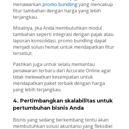
menawarkan
promo bundling
yang mencakup
fitur tambahan dengan harga yang lebih
terjangkau.
Misalnya, jika Anda membutuhkan modul
tambahan seperti integrasi dengan pajak atau
laporan konsolidasi, promo bundling dapat
menjadi solusi hemat untuk mendapatkan fitur
tersebut.
Pastikan juga untuk selalu memantau
penawaran terbaru dari Accurate Online agar
tidak melewatkan kesempatan untuk
mendapatkan paket terbaik dengan harga
yang lebih terjangkau.
4. Pertimbangkan skalabilitas untuk
pertumbuhan bisnis Anda
Bisnis yang sedang berkembang tentu akan
membutuhkan solusi akuntansi yang fleksibel