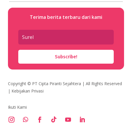
Terima berita terbaru dari kami
Subscribe!
Copyright ©
PT Cipta Piranti Sejahtera
| All Rights Reserved
|
Kebijakan Privasi
Ikuti Kami