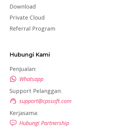
Download
Private Cloud
Referral Program
Hubungi Kami
Penjualan:
Whatsapp
Support Pelanggan:
support@cpssoft.com
Kerjasama:
Hubungi Partnership