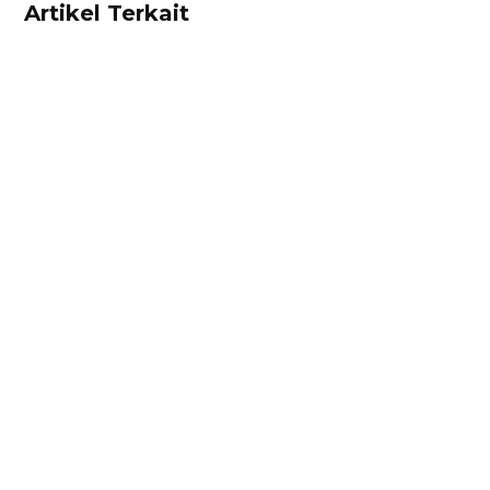
Artikel Terkait
Ibnu Ismail
Hitung harga pokok penjualan dan
rekomendasi harga jual produk Anda dengan
mudah menggunakan kalkulator ini! Gratis!