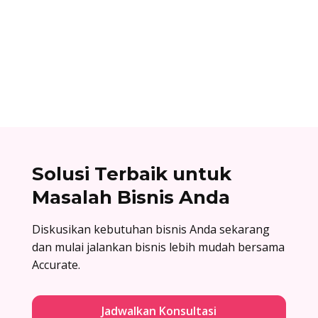
Cara berlangganan accurate online: buat akun
di accurate.id, aktivasi data usaha Anda, dan
nikmati kemudahan urus bisnis! Baca
selengkapnya!
Solusi Terbaik untuk
Masalah Bisnis Anda
Diskusikan kebutuhan bisnis Anda sekarang
dan mulai jalankan bisnis lebih mudah bersama
Accurate.
Jadwalkan Konsultasi