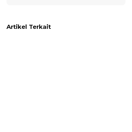
Artikel Terkait
Ibnu Ismail
Hitung harga pokok penjualan dan
rekomendasi harga jual produk Anda dengan