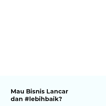
Ibnu Ismail
Pastikan bisnismu memliki opsi pembayaran
dengan QRIS. Temukan panduan lengkap, cara
cetak QRIS untuk berjualan di artikel ini!
Mau Bisnis Lancar
dan #lebihbaik?