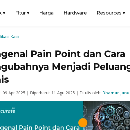
k
▾
Fitur
▾
Harga
Hardware
Resources
▾
likasi Kasir
genal Pain Point dan Cara
gubahnya Menjadi Peluan
is
n: 09 Apr 2025 |
Diperbarui: 11 Agu 2025 |
Ditulis oleh:
Dhamar Janua