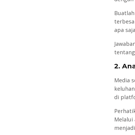
Buatlah
terbesa
apa saj
Jawaban
tentang
2. An
Media s
keluhan
di plat
Perhati
Melalui
menjadi