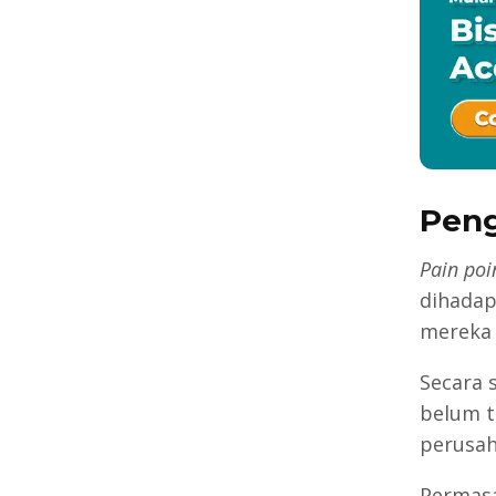
Peng
Pain poi
dihadap
mereka 
Secara 
belum t
perusah
Permasa