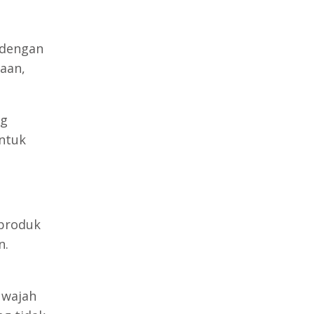
 dengan
aan,
ng
untuk
produk
n.
 wajah