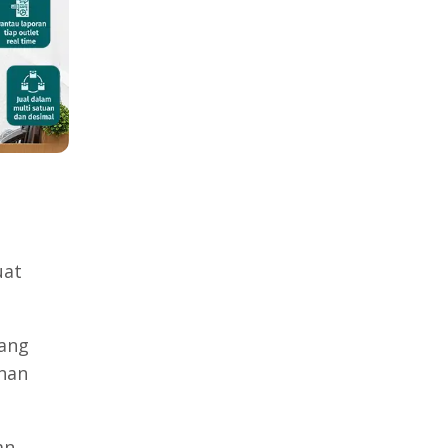
g
uat
ang
nan
an