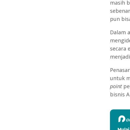
masih b
sebena
pun bis
Dalam ar
mengide
secara 
menjadi
Penasar
untuk m
point
pe
bisnis A