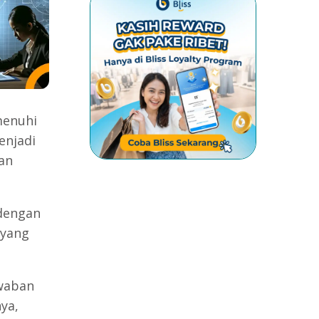
menuhi
enjadi
an
dengan
 yang
waban
ya,