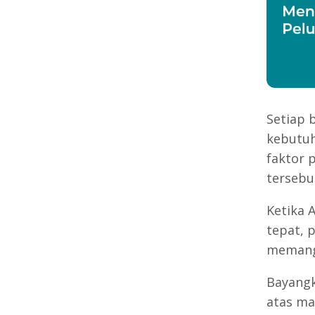
Setiap 
kebutu
faktor 
tersebu
Ketika 
tepat, 
memang 
Bayang
atas ma