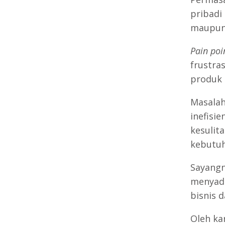
pribadi 
maupun 
Pain poi
frustra
produk a
Masalah
inefisi
kesulit
kebutuh
Sayangn
menyad
bisnis 
Oleh ka