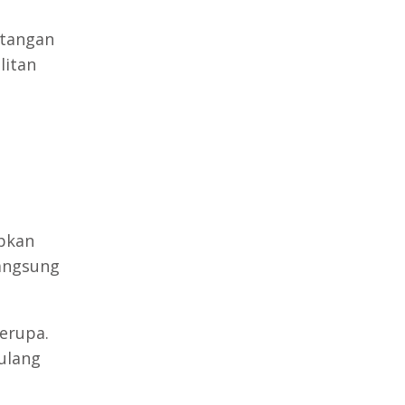
ntangan
litan
pkan
langsung
erupa.
rulang