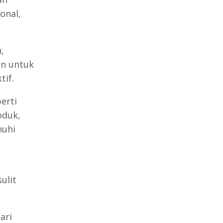
onal,
,
an untuk
tif.
erti
oduk,
nuhi
ulit
ari