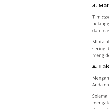
3. Ma
Tim
cus
pelangg
dan mas
Mintala
sering 
mengide
4. La
Mengam
Anda da
Selama 
mengala