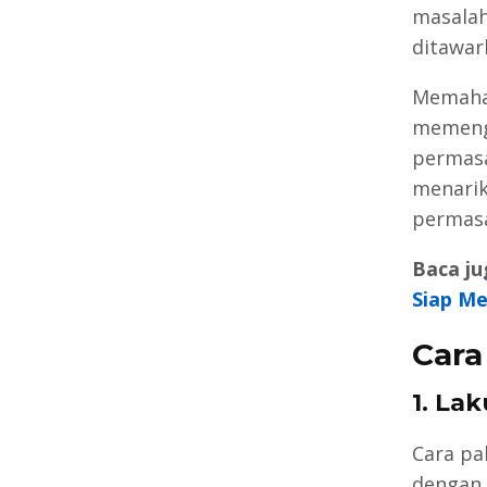
masalah
ditawar
Memah
memenga
permasa
menarik
permasa
Baca ju
Siap M
Cara
1. La
Cara pa
dengan 