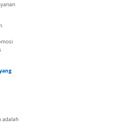
ayanan
n
omosi
s
 yang
 adalah