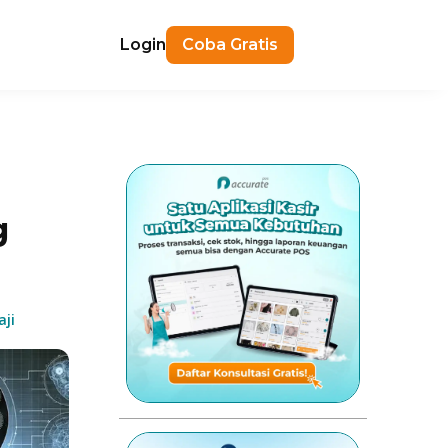
Login
Coba Gratis
g
ji