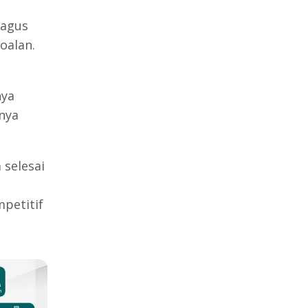
bagus
oalan.
nya
nya
 selesai
petitif