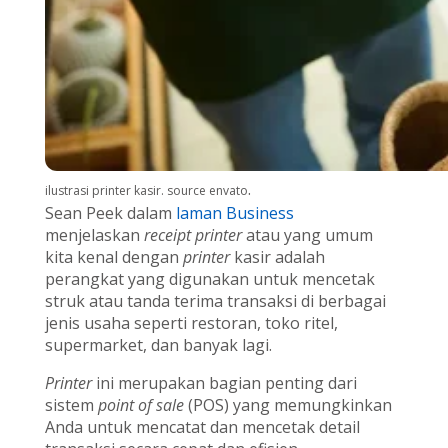
.
ilustrasi printer kasir. source envato
Sean Peek dalam
laman Business
menjelaskan
receipt printer
atau yang umum
kita kenal dengan
printer
kasir adalah
perangkat yang digunakan untuk mencetak
struk atau tanda terima transaksi di berbagai
jenis usaha seperti restoran, toko ritel,
supermarket, dan banyak lagi.
Printer
ini merupakan bagian penting dari
sistem
point of sale
(POS) yang memungkinkan
Anda untuk mencatat dan mencetak detail