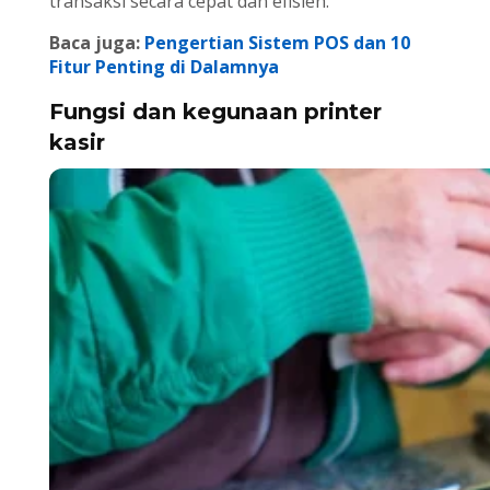
transaksi secara cepat dan efisien.
Baca juga:
Pengertian Sistem POS dan 10
Fitur Penting di Dalamnya
Fungsi dan kegunaan printer
kasir