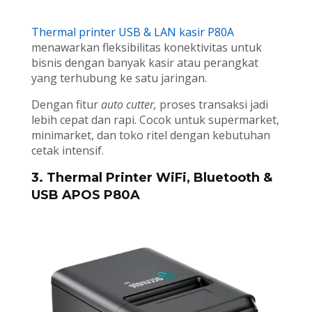
Thermal printer USB & LAN kasir P80A
menawarkan fleksibilitas konektivitas untuk
bisnis dengan banyak kasir atau perangkat
yang terhubung ke satu jaringan.
Dengan fitur
auto cutter,
proses transaksi jadi
lebih cepat dan rapi. Cocok untuk supermarket,
minimarket, dan toko ritel dengan kebutuhan
cetak intensif.
3. Thermal Printer WiFi, Bluetooth &
USB APOS P80A