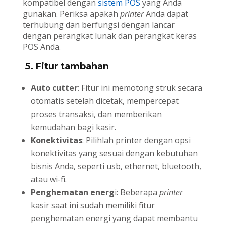
kompatibel dengan
sistem POS
yang Anda
gunakan. Periksa apakah
printer
Anda dapat
terhubung dan berfungsi dengan lancar
dengan perangkat lunak dan perangkat keras
POS Anda.
5. Fitur tambahan
Auto cutter
: Fitur ini memotong struk secara
otomatis setelah dicetak, mempercepat
proses transaksi, dan memberikan
kemudahan bagi kasir.
Konektivitas
: Pilihlah printer dengan opsi
konektivitas yang sesuai dengan kebutuhan
bisnis Anda, seperti usb, ethernet, bluetooth,
atau wi-fi.
Penghematan energ
i: Beberapa
printer
kasir saat ini sudah memiliki fitur
penghematan energi yang dapat membantu