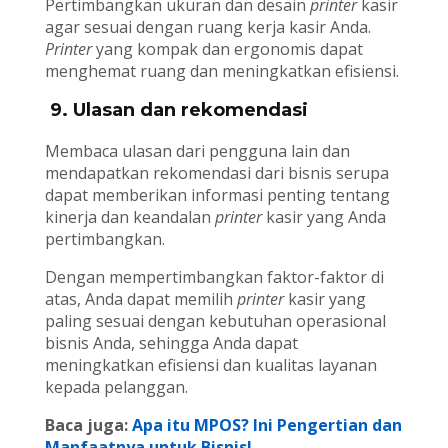
Pertimbangkan ukuran dan desain
printer
kasir
agar sesuai dengan ruang kerja kasir Anda.
Printer
yang kompak dan ergonomis dapat
menghemat ruang dan meningkatkan efisiensi.
9. Ulasan dan rekomendasi
Membaca ulasan dari pengguna lain dan
mendapatkan rekomendasi dari bisnis serupa
dapat memberikan informasi penting tentang
kinerja dan keandalan
printer
kasir yang Anda
pertimbangkan.
Dengan mempertimbangkan faktor-faktor di
atas, Anda dapat memilih
printer
kasir yang
paling sesuai dengan kebutuhan operasional
bisnis Anda, sehingga Anda dapat
meningkatkan efisiensi dan kualitas layanan
kepada pelanggan.
Baca juga:
Apa itu MPOS? Ini Pengertian dan
Manfaatnya untuk Bisnis!