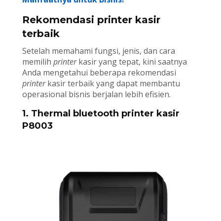
Rekomendasi printer kasir
terbaik
Setelah memahami fungsi, jenis, dan cara
memilih
printer
kasir yang tepat, kini saatnya
Anda mengetahui beberapa rekomendasi
printer
kasir terbaik yang dapat membantu
operasional bisnis berjalan lebih efisien.
1. Thermal bluetooth printer kasir
P8003