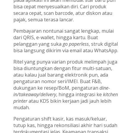
pada aplikasi ini akan membuat staf baru pun
bisa cepat menyesuaikan diri. Cari produk
secara cepat, scan barcode, atur diskon atau
pajak, semua terasa lancar.
Pembayaran nontunai sangat lengkap, mulai
dari QRIS, e-wallet, hingga kartu. Buat
pelanggan yang suka
go paperless
, struk digital
bisa langsung dikirim via email atau WhatsApp.
Ritel yang punya varian produk melimpah juga
bisa diuntungkan dengan fitur multi-satuan,
atau kalau jual barang elektronik pun, ada
pengaturan nomor seri/IMEI. Buat F&B,
dukungan ke resep/BoM, pengaturan
dine-
in/takeaway/delivery
, hingga integrasi ke
kitchen
printer
atau KDS bikin kerjaan jadi jauh lebih
mudah.
Pengaturan shift kasir, kas masuk/keluar,
tutup kas, hingga rekonsiliasi akhir hari sudah
terdokumentasi jelas. Keamanan transaksi