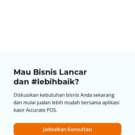
Ibnu Ismail
Pastikan bisnismu memliki opsi pembayaran
dengan QRIS. Temukan panduan lengkap, cara
cetak QRIS untuk berjualan di artikel ini!
Mau Bisnis Lancar
dan #lebihbaik?
Diskusikan kebutuhan bisnis Anda sekarang
dan mulai jualan lebih mudah bersama aplikasi
kasir Accurate POS.
Jadwalkan Konsultasi