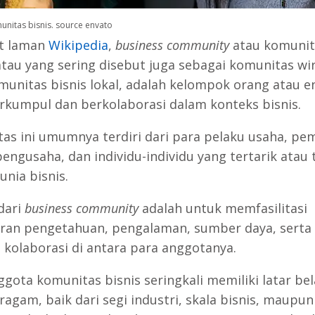
munitas bisnis. source envato
t laman
Wikipedia
,
business community
atau komunit
 atau yang sering disebut juga sebagai komunitas w
munitas bisnis lokal, adalah kelompok orang atau e
rkumpul dan berkolaborasi dalam konteks bisnis.
as ini umumnya terdiri dari para pelaku usaha, pem
pengusaha, dan individu-individu yang tertarik atau 
unia bisnis.
dari
business community
adalah untuk memfasilitasi
ran pengetahuan, pengalaman, sumber daya, serta
 kolaborasi di antara para anggotanya.
ggota komunitas bisnis seringkali memiliki latar be
agam, baik dari segi industri, skala bisnis, maupun 