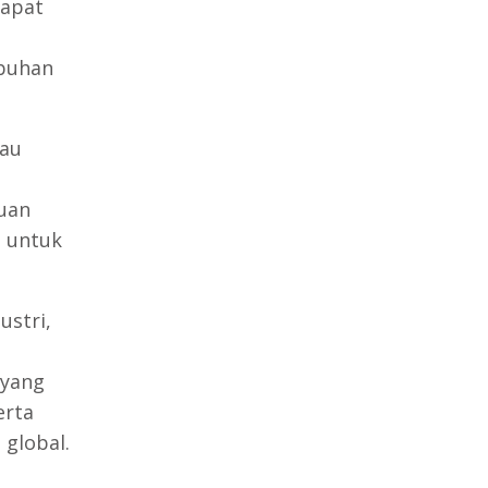
dapat
buhan
tau
uan
g untuk
ustri,
 yang
erta
 global.