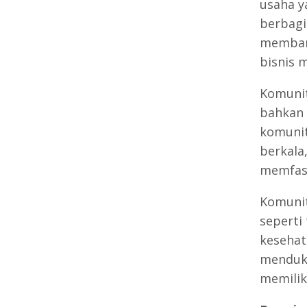
usaha y
berbagi
memban
bisnis 
Komunita
bahkan 
komunit
berkala
memfasi
Komunit
seperti
kesehat
menduku
memilik