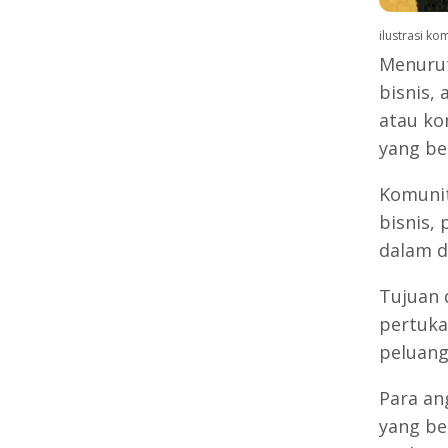
ilustrasi ko
Menuru
bisnis,
atau ko
yang be
Komunit
bisnis, 
dalam d
Tujuan 
pertuka
peluang
Para an
yang ber