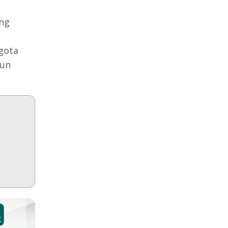
ing
gota
pun