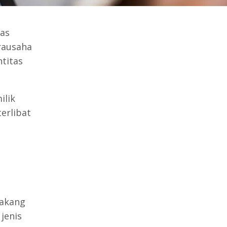
as
irausaha
ntitas
ilik
terlibat
lakang
jenis