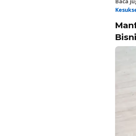
Baca ju
Kesuks
Manf
Bisn