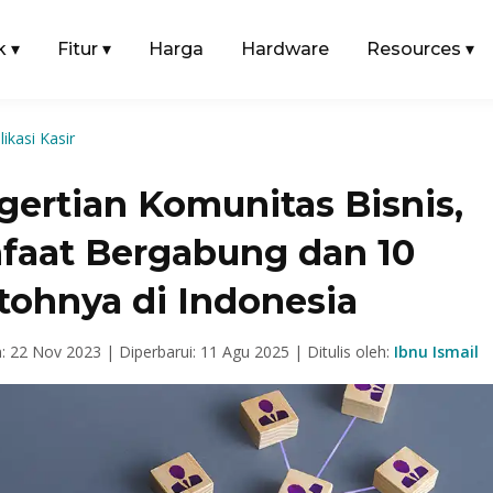
k
▾
Fitur
▾
Harga
Hardware
Resources
▾
likasi Kasir
gertian Komunitas Bisnis,
faat Bergabung dan 10
tohnya di Indonesia
n: 22 Nov 2023 |
Diperbarui: 11 Agu 2025 |
Ditulis oleh:
Ibnu Ismail