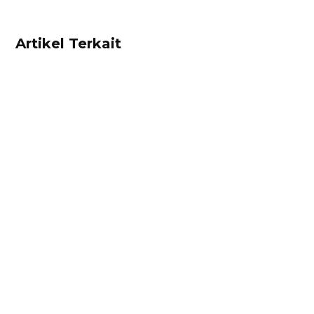
Artikel Terkait
Ibnu Ismail
Kalkulator diskon adalah alat untuk
mempermudah pebisnis menghitung diskon
secara cepat dan tepat. Hitung diskon produk