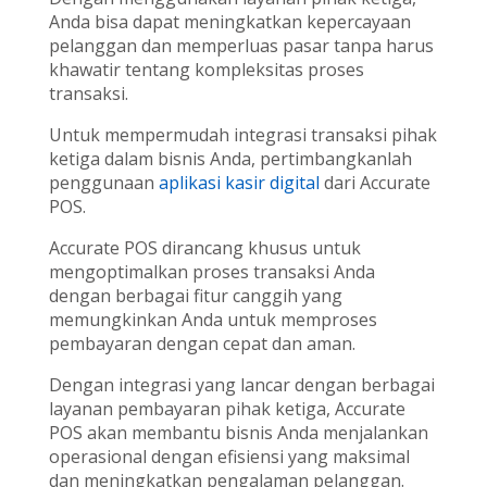
Anda bisa dapat meningkatkan kepercayaan
pelanggan dan memperluas pasar tanpa harus
khawatir tentang kompleksitas proses
transaksi.
Untuk mempermudah integrasi transaksi pihak
ketiga dalam bisnis Anda, pertimbangkanlah
penggunaan
aplikasi kasir digital
dari Accurate
POS.
Accurate POS dirancang khusus untuk
mengoptimalkan proses transaksi Anda
dengan berbagai fitur canggih yang
memungkinkan Anda untuk memproses
pembayaran dengan cepat dan aman.
Dengan integrasi yang lancar dengan berbagai
layanan pembayaran pihak ketiga, Accurate
POS akan membantu bisnis Anda menjalankan
operasional dengan efisiensi yang maksimal
dan meningkatkan pengalaman pelanggan.