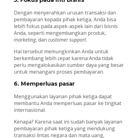
5. Fokus pada inti bisnis
Dengan menyerahkan urusan transaksi dan
pembayaran kepada pihak ketiga, Anda bisa
lebih fokus pada aspek-aspek lain dari bisnis
Anda, seperti mengembangkan produk,
marketing
, dan
customer support
.
Hal tersebut memungkinkan Anda untuk
berkembang lebih cepat karena Anda tidak
perlu mengalokasikan sumber daya yang besar
untuk menangani proses pembayaran.
6. Memperluas pasar
Menggunakan layanan pihak ketiga dapat
membantu Anda memperluas pasar ke tingkat
internasional.
Kenapa? Karena saat ini sudah banyak layanan
pembayaran pihak ketiga yang mendukung
transaksi lintas negara dan mata uang,