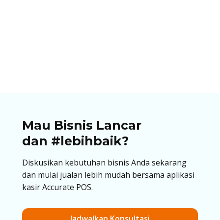
Ibnu Ismail
Pastikan bisnismu memliki opsi pembayaran
dengan QRIS. Temukan panduan lengkap, cara
cetak QRIS untuk berjualan di artikel ini!
Mau Bisnis Lancar
dan #lebihbaik?
Diskusikan kebutuhan bisnis Anda sekarang
dan mulai jualan lebih mudah bersama aplikasi
kasir Accurate POS.
Jadwalkan Konsultasi