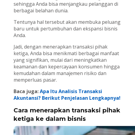
sehingga Anda bisa menjangkau pelanggan di
berbagai belahan dunia.
Tentunya hal tersebut akan membuka peluang
baru untuk pertumbuhan dan ekspansi bisnis
Anda.
Jadi, dengan menerapkan transaksi pihak
ketiga, Anda bisa menikmati berbagai manfaat
yang signifikan, mulai dari meningkatkan
keamanan dan kepercayaan konsumen hingga
kemudahan dalam manajemen risiko dan
memperluas pasar.
Baca juga:
Apa Itu Analisis Transaksi
Akuntansi? Berikut Penjelasan Lengkapnya!
Cara menerapkan transaksi pihak
ketiga ke dalam bisnis