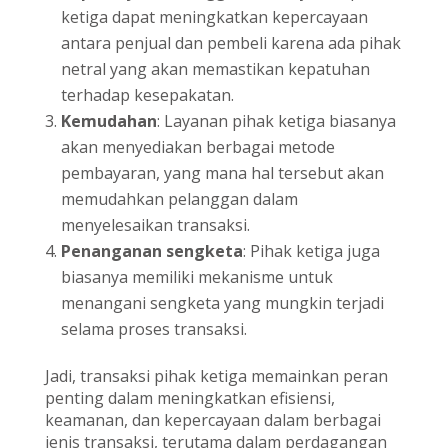
ketiga dapat meningkatkan kepercayaan
antara penjual dan pembeli karena ada pihak
netral yang akan memastikan kepatuhan
terhadap kesepakatan.
Kemudahan
: Layanan pihak ketiga biasanya
akan menyediakan berbagai metode
pembayaran, yang mana hal tersebut akan
memudahkan pelanggan dalam
menyelesaikan transaksi.
Penanganan sengketa
: Pihak ketiga juga
biasanya memiliki mekanisme untuk
menangani sengketa yang mungkin terjadi
selama proses transaksi.
Jadi, transaksi pihak ketiga memainkan peran
penting dalam meningkatkan efisiensi,
keamanan, dan kepercayaan dalam berbagai
jenis transaksi, terutama dalam perdagangan