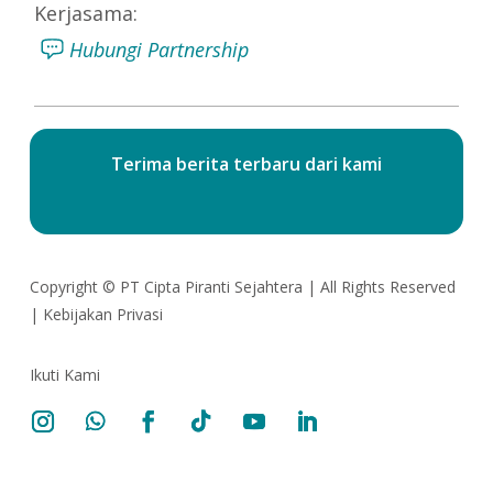
Kerjasama:
Hubungi Partnership
Terima berita terbaru dari kami
Copyright ©
PT Cipta Piranti Sejahtera
| All Rights Reserved
|
Kebijakan Privasi
Ikuti Kami