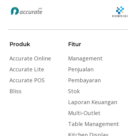
Produk
Fitur
Accurate Online
Management
Accurate Lite
Penjualan
Accurate POS
Pembayaran
Bliss
Stok
Laporan Keuangan
Multi-Outlet
Table Management
Kitchen Display