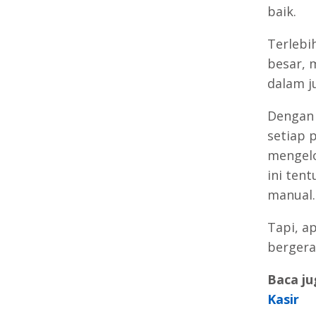
baik.
Terlebih
besar, 
dalam j
Dengan 
setiap 
mengelo
ini ten
manual.
Tapi, a
bergera
Baca ju
Kasir