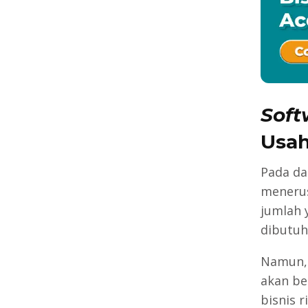
Soft
Usa
Pada da
menerus 
jumlah 
dibutuh
Namun, 
akan ber
bisnis 