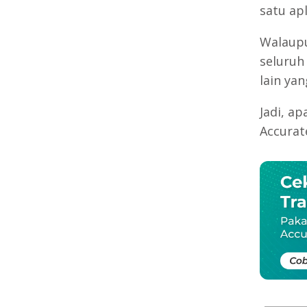
satu apl
Walaupu
seluruh
lain yan
Jadi, a
Accurat