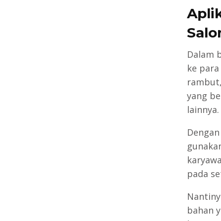
Apli
Salo
Dalam b
ke para
rambut,
yang be
lainnya.
Dengan 
gunakan
karyawa
pada se
Nantiny
bahan y