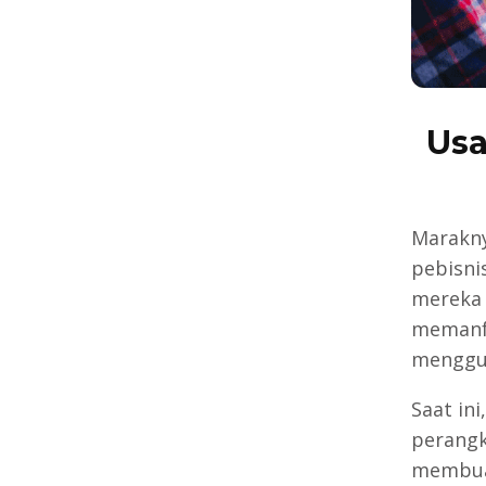
Usa
Marakny
pebisni
mereka 
memanfa
menggun
Saat in
perangk
membu