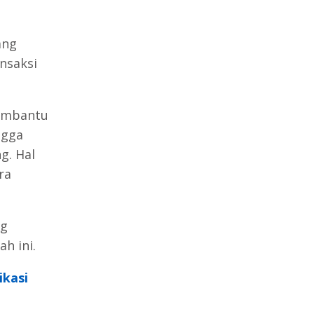
ang
nsaksi
membantu
ngga
g. Hal
ra
ng
h ini.
ikasi