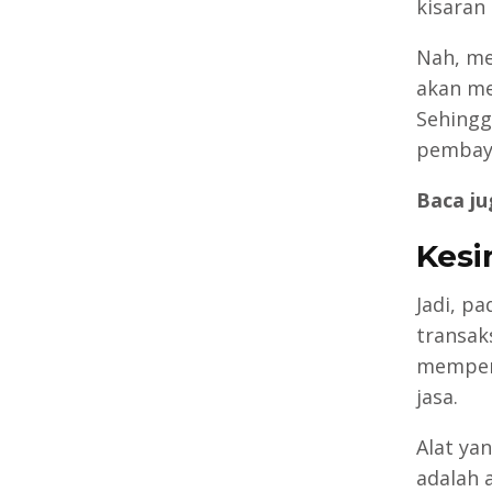
kisaran
Nah, me
akan me
Sehingg
pembaya
Baca ju
Kesi
Jadi, p
transak
memperm
jasa.
Alat ya
adalah a