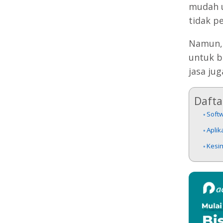
mudah u
tidak p
Namun, 
untuk b
jasa ju
Daftar
Softw
Aplik
Kesi