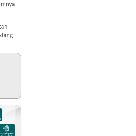
umnya
kan
idang