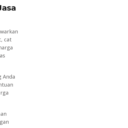
Jasa
tawarkan
, cat
harga
as
g Anda
antuan
arga
aan
ngan