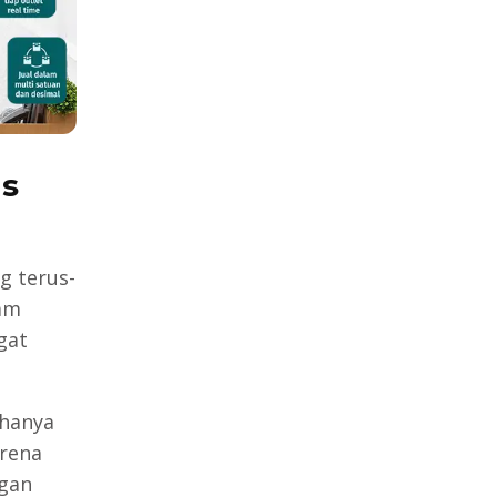
is
g terus-
lam
gat
 hanya
arena
ngan