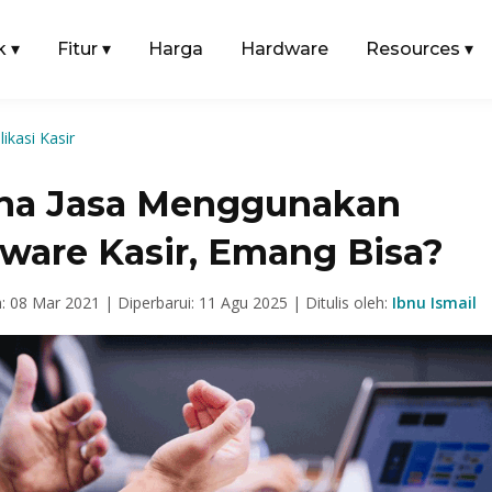
k
▾
Fitur
▾
Harga
Hardware
Resources
▾
likasi Kasir
ha Jasa Menggunakan
tware Kasir, Emang Bisa?
n: 08 Mar 2021 |
Diperbarui: 11 Agu 2025 |
Ditulis oleh:
Ibnu Ismail