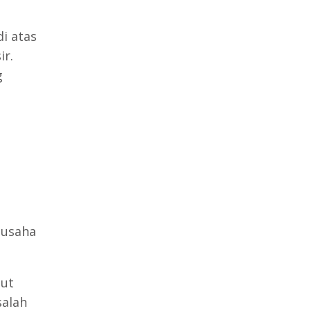
i atas
ir.
g
 usaha
but
salah