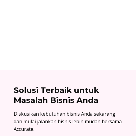
Dhamar Januaji
Surat balasan penawaran adalah surat resmi
yang dikirim oleh perusahaan sebagai jawaban
atas surat penawaran. Cek contoh surat balasan
penawaran di sini!
Solusi Terbaik untuk
Masalah Bisnis Anda
Diskusikan kebutuhan bisnis Anda sekarang
dan mulai jalankan bisnis lebih mudah bersama
Accurate.