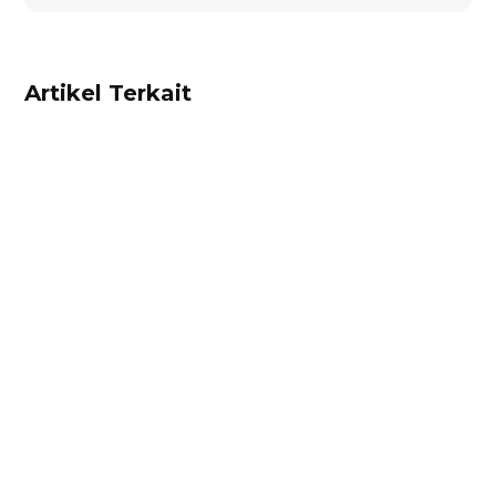
Artikel Terkait
Dhamar Januaji
Surat perjanjian jual beli adalah dokumen
berisikan kesepakatan hukum antara penjual
dan pembeli. Cek contoh surat perjanjian jual