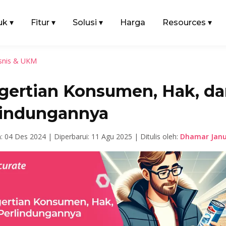
uk
▾
Fitur
▾
Solusi
▾
Harga
Resources
▾
snis & UKM
gertian Konsumen, Hak, d
lindungannya
n: 04 Des 2024 |
Diperbarui: 11 Agu 2025 |
Ditulis oleh:
Dhamar Janu