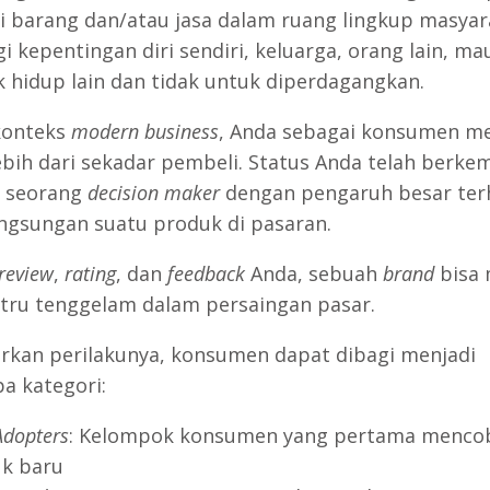
 barang dan/atau jasa dalam ruang lingkup masyar
gi kepentingan diri sendiri, keluarga, orang lain, m
 hidup lain dan tidak untuk diperdagangkan.
konteks
modern business
, Anda sebagai konsumen me
ebih dari sekadar pembeli. Status Anda telah berk
i seorang
decision maker
dengan pengaruh besar te
ngsungan suatu produk di pasaran.
review
,
rating
, dan
feedback
Anda, sebuah
brand
bisa 
stru tenggelam dalam persaingan pasar.
rkan perilakunya, konsumen dapat dibagi menjadi
a kategori:
Adopters
: Kelompok konsumen yang pertama menco
k baru