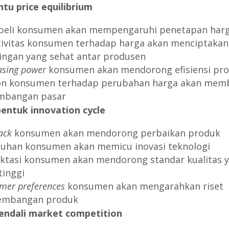
ntu price equilibrium
beli konsumen akan mempengaruhi penetapan harg
tivitas konsumen terhadap harga akan menciptakan
ingan yang sehat antar produsen
asing power
konsumen akan mendorong efisiensi pro
n konsumen terhadap perubahan harga akan mem
mbangan pasar
entuk innovation cycle
ack
konsumen akan mendorong perbaikan produk
uhan konsumen akan memicu inovasi teknologi
ktasi konsumen akan mendorong standar kualitas 
tinggi
mer preferences
konsumen akan mengarahkan riset
embangan produk
endali market competition