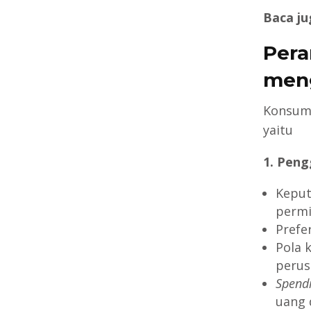
Baca ju
Pera
meng
Konsum
yaitu
1. Pen
Keput
permi
Prefe
Pola 
perus
Spend
uang 