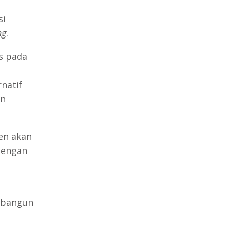
si
ng
.
s pada
natif
an
en akan
engan
mbangun