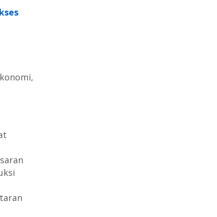
kses
konomi,
at
saran
uksi
taran