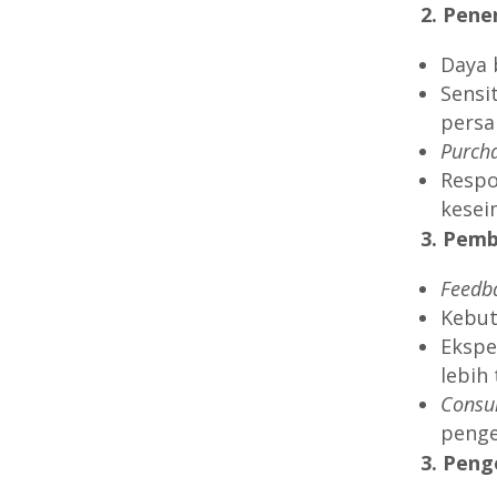
2. Pene
Daya 
Sensi
persa
Purch
Respo
kesei
3. Pemb
Feedb
Kebut
Ekspe
lebih 
Consu
peng
3. Peng