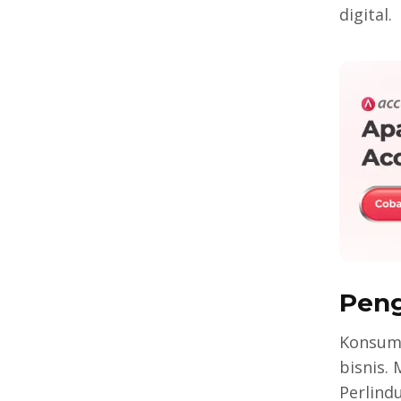
digital.
Peng
Konsume
bisnis.
Perlind