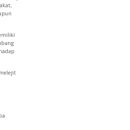
akat,
aupun
miliki
embang
rhadap
melejit
ba