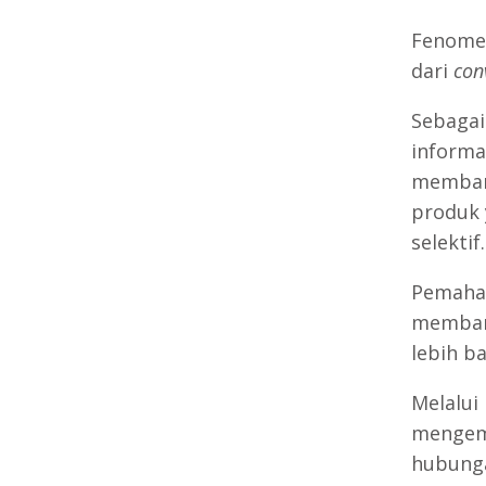
Fenomen
dari
con
Sebagai
informa
memband
produk 
selektif.
Pemaham
memban
lebih ba
Melalui
mengem
hubunga