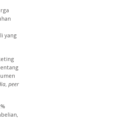
arga
uhan
i yang
keting
entang
nsumen
dia
,
peer
2%
belian,