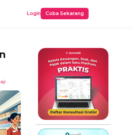
Login
Coba Sekarang
an
aji