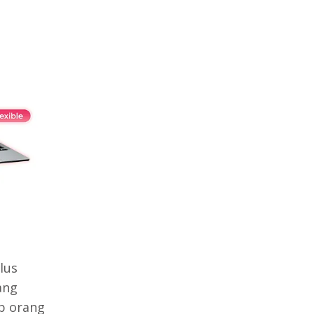
lus
ang
p orang