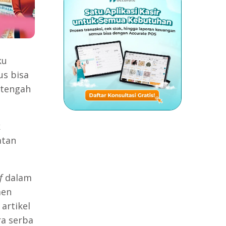
ku
us bisa
 tengah
k
atan
f
dalam
men
artikel
ra serba