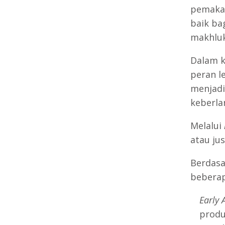
pemakai
baik ba
makhluk
Dalam 
peran l
menjad
keberla
Melalui
atau ju
Berdasa
beberap
Early 
produ