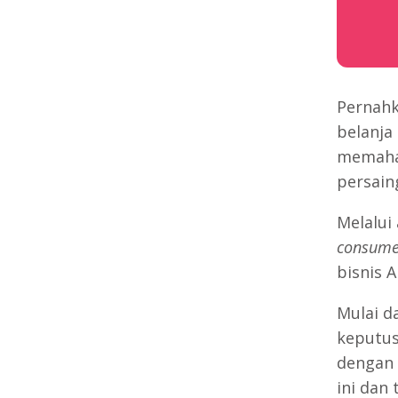
Pernahk
belanja
memah
persain
Melalui
consume
bisnis A
Mulai d
keputus
dengan 
ini dan