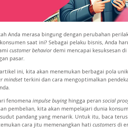
ah Anda merasa bingung dengan perubahan perila
 konsumen saat ini? Sebagai pelaku bisnis, Anda har
ami
customer behavior
demi mencapai kesuksesan di
gan pasar.
 artikel ini, kita akan menemukan berbagai pola uni
r mindset
terkini dan cara mengoptimalkan pendek
nda.
ari fenomena
impulse buying
hingga peran
social proo
an pembelian, kita akan mempelajari dunia konsu
sudut pandang yang menarik. Untuk itu, baca terus 
 temukan cara jitu memenangkan hati
customers
di e