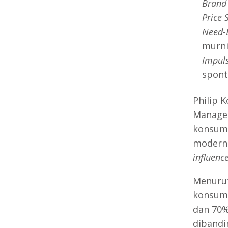
Brand
Price 
Need-
murn
Impul
spon
Philip 
Manage
konsume
modern 
influenc
Menurut
konsu
dan 70%
dibandin