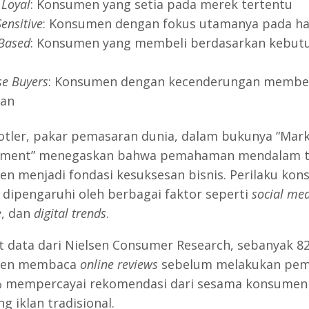
 Loyal
: Konsumen yang setia pada merek tertentu
Sensitive
: Konsumen dengan fokus utamanya pada h
Based
: Konsumen yang membeli berdasarkan kebut
i
se Buyers
: Konsumen dengan kecenderungan membel
tan
Kotler, pakar pemasaran dunia, dalam bukunya “Mar
ment” menegaskan bahwa pemahaman mendalam t
n menjadi fondasi kesuksesan bisnis. Perilaku ko
dipengaruhi oleh berbagai faktor seperti
social me
e
, dan
digital trends
.
 data dari Nielsen Consumer Research, sebanyak 8
men membaca
online reviews
sebelum melakukan pem
 mempercayai rekomendasi dari sesama konsumen
g iklan tradisional.