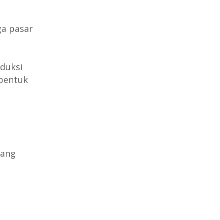
a pasar
duksi
bentuk
yang