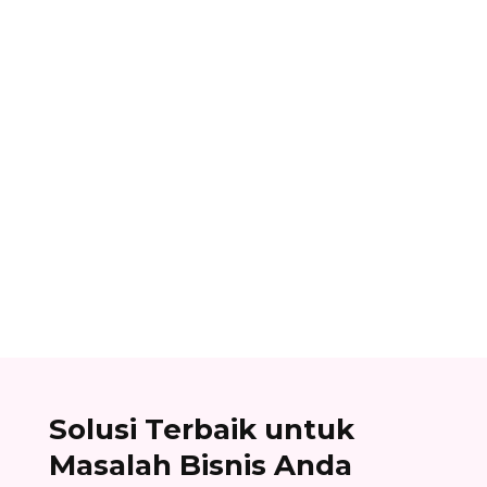
Dhamar Januaji
Surat balasan penawaran adalah surat resmi
yang dikirim oleh perusahaan sebagai jawaban
atas surat penawaran. Cek contoh surat balasan
penawaran di sini!
Solusi Terbaik untuk
Masalah Bisnis Anda