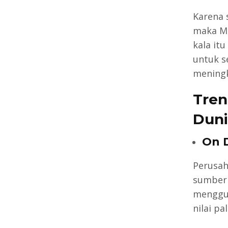
Karena 
maka Me
kala it
untuk s
meningk
Tren
Duni
On 
Perusah
sumber 
menggun
nilai pa