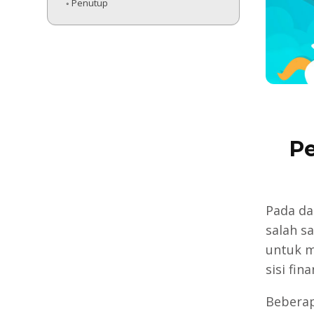
Penutup
P
Pada da
salah sa
untuk m
sisi fin
Beberap