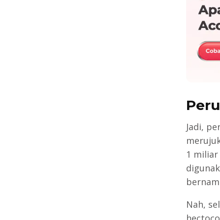
Peru
Jadi, p
merujuk
1 miliar
digunak
bernama
Nah, sel
hectoco