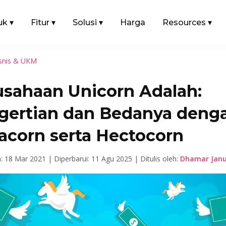
uk
▾
Fitur
▾
Solusi
▾
Harga
Resources
▾
snis & UKM
usahaan Unicorn Adalah:
gertian dan Bedanya deng
acorn serta Hectocorn
n: 18 Mar 2021 |
Diperbarui: 11 Agu 2025 |
Ditulis oleh:
Dhamar Janu