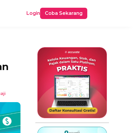
Login
Coba Sekarang
an
aji