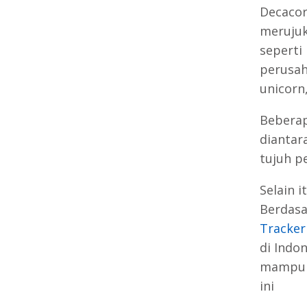
Decacor
merujuk
seperti
perusaha
unicorn,
Beberap
diantar
tujuh p
Selain 
Berdasa
Tracker
di Indo
mampu m
ini