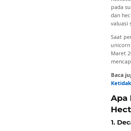
pada su
dan hec
valuasi 
Saat pe
unicorn
Maret 2
mencapa
Baca ju
Ketidak
Apa
Hect
1. De