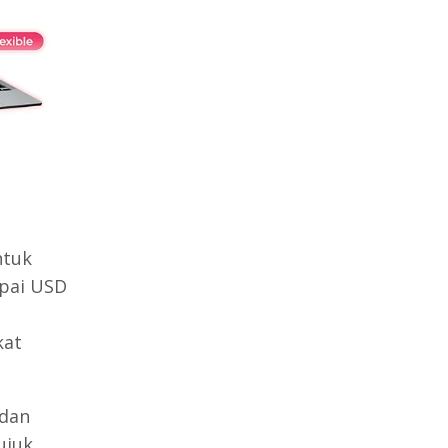
ntuk
apai USD
kat
 dan
ujuk