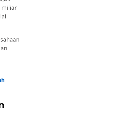
 miliar
lai
rusahaan
lan
ah
n