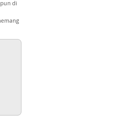
upun di
 memang