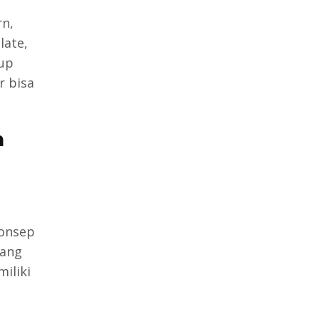
rn,
late,
tup
r bisa
h
konsep
yang
iliki