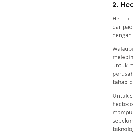
2.
Hec
Hectoco
daripad
dengan 
Walaupu
melebih 
untuk m
perusah
tahap 
Untuk s
hectoco
mampu m
sebelum
teknolo