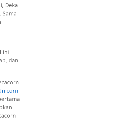
i, Deka
n. Sama
h
 ini
ab, dan
ecacorn.
Unicorn
 pertama
apkan
cacorn