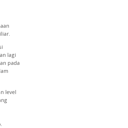
i
haan
iar.
si
an lagi
kan pada
lam
n level
ang
.