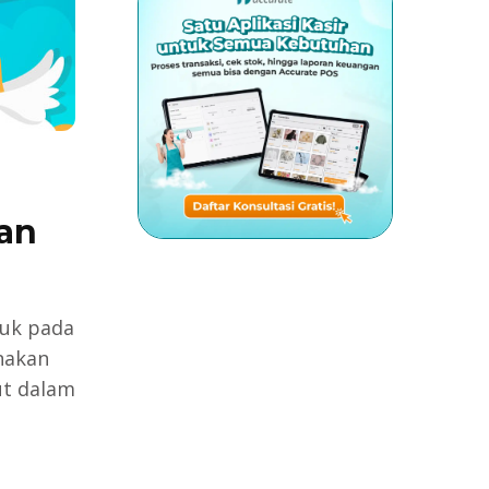
an
juk pada
unakan
ut dalam