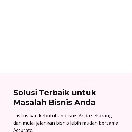
Ibnu Ismail
Nomor referensi bank adalah kode identitas
unik yang dimiliki setiap bank dan digunakan
dalam proses transfer antar bank. Baca list
lengkapnya di sini!
Solusi Terbaik untuk
Masalah Bisnis Anda
Diskusikan kebutuhan bisnis Anda sekarang
dan mulai jalankan bisnis lebih mudah bersama
Accurate.