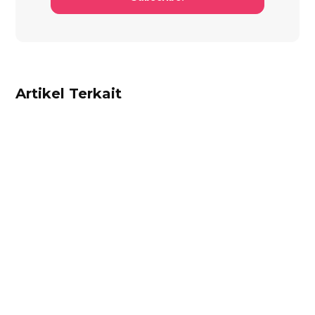
Artikel Terkait
Alifian Adam
Ketahui aturan pajak marketplace terbaru dari