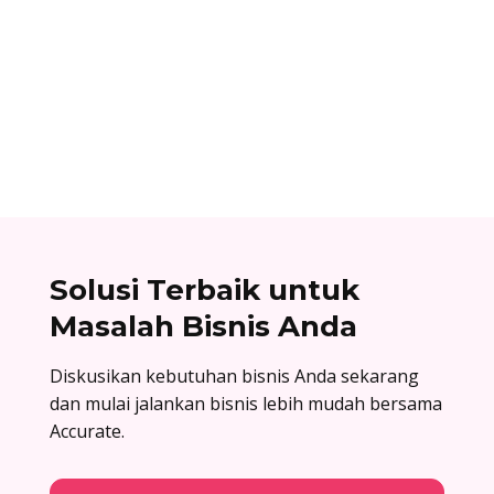
Ibnu Ismail
Nomor referensi bank adalah kode identitas
unik yang dimiliki setiap bank dan digunakan
dalam proses transfer antar bank. Baca list
lengkapnya di sini!
Solusi Terbaik untuk
Masalah Bisnis Anda
Diskusikan kebutuhan bisnis Anda sekarang
dan mulai jalankan bisnis lebih mudah bersama
Accurate.