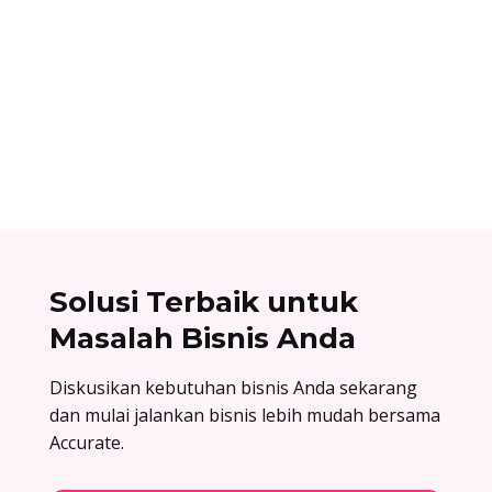
Ibnu Ismail
Nomor referensi bank adalah kode identitas
unik yang dimiliki setiap bank dan digunakan
dalam proses transfer antar bank. Baca list
lengkapnya di sini!
Solusi Terbaik untuk
Masalah Bisnis Anda
Diskusikan kebutuhan bisnis Anda sekarang
dan mulai jalankan bisnis lebih mudah bersama
Accurate.