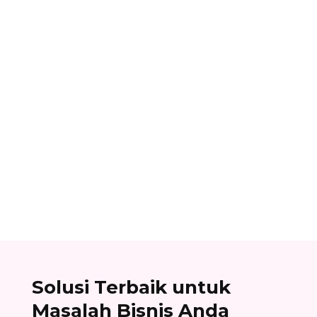
Ibnu Ismail
Nomor referensi bank adalah kode identitas
unik yang dimiliki setiap bank dan digunakan
dalam proses transfer antar bank. Baca list
lengkapnya di sini!
Solusi Terbaik untuk
Masalah Bisnis Anda