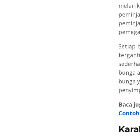
melaink
peminja
peminj
pemegan
Setiap 
tergant
sederh
bunga a
bunga y
penyim
Baca ju
Contoh
Kara