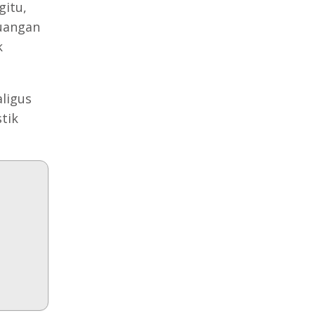
gitu,
uangan
k
aligus
tik