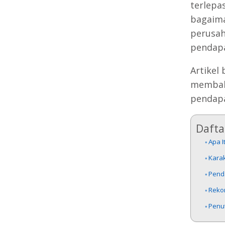
terlepa
bagaima
perusah
pendap
Artikel
membaha
pendap
Daftar
Apa 
Kara
Pend
Reko
Penu