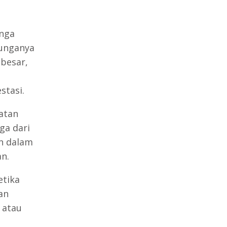
unga
bunganya
 besar,
stasi.
atan
ga dari
n dalam
n.
etika
an
 atau