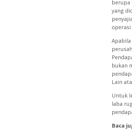
berupa 
yang di
penyaji
operasi
Apabila
perusah
Pendapa
bukan m
pendapa
Lain at
Untuk l
laba ru
pendapa
Baca ju