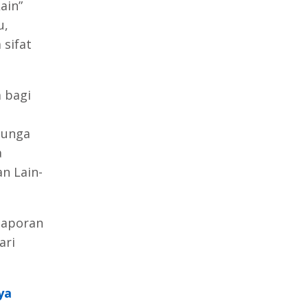
ain”
u,
sifat
 bagi
bunga
a
n Lain-
laporan
ari
ya