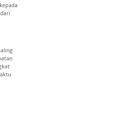
 kepada
dari
aling
patan
gkat
waktu