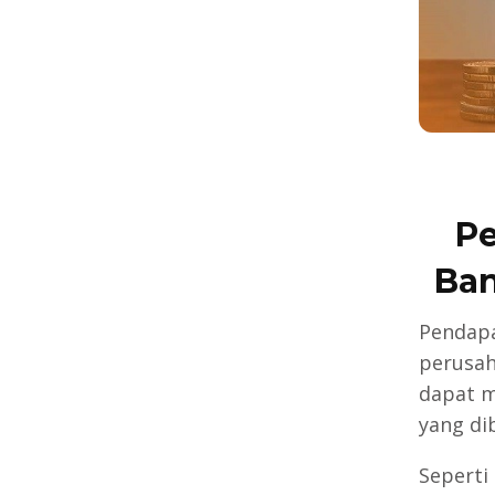
Pe
Ban
Pendapa
perusah
dapat m
yang di
Seperti