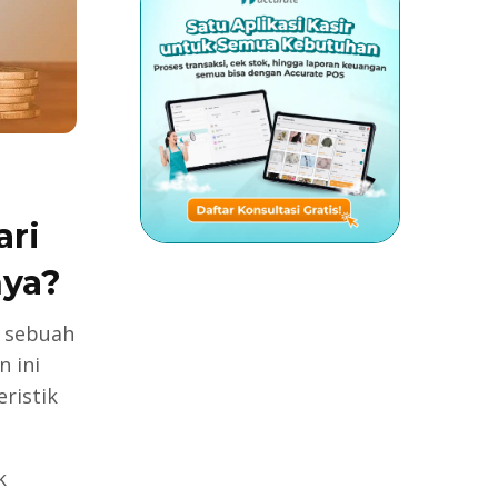
ari
nya?
h sebuah
 ini
ristik
k