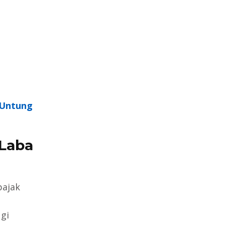
 Untung
Laba
pajak
gi