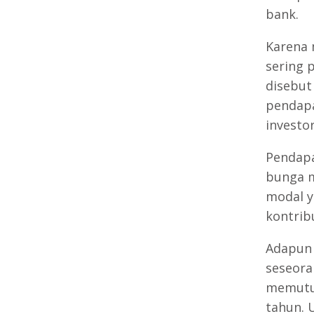
bank.
Karena 
sering 
disebut
pendapa
investo
Pendapa
bunga m
modal y
kontrib
Adapun 
seseora
memutu
tahun. 