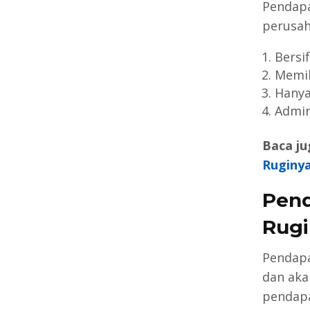
Pendapa
perusah
Bersi
Memil
Hanya
Admin
Baca ju
Ruginya
Pend
Rugi
Pendapa
dan aka
pendapa