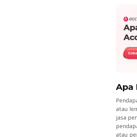
Apa 
Pendapa
atau le
jasa pe
pendapa
atau pe