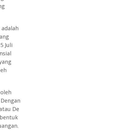
ng
 adalah
dang
 Juli
nsial
 yang
leh
 oleh
. Dengan
 atau De
 bentuk
uangan.