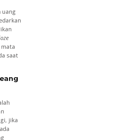
n uang
iedarkan
rikan
oze
i mata
da saat
Oeang
alah
an
i, jika
Pada
ng