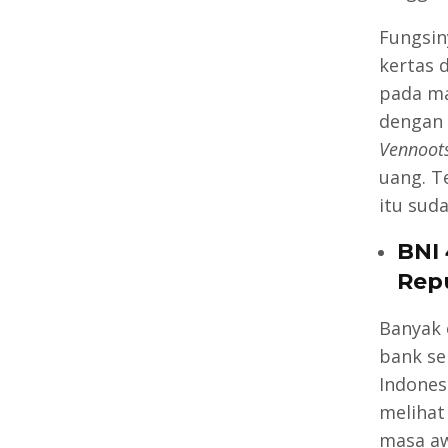
Fungsin
kertas 
pada ma
dengan 
Vennoot
uang. T
itu suda
BNI
Repu
Banyak 
bank se
Indonesi
melihat
masa aw