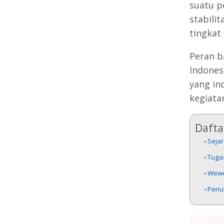
suatu p
stabili
tingkat
Peran b
Indones
yang in
kegiata
Daftar
Sejar
Tuga
Wewe
Penu