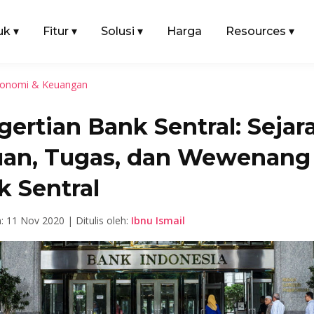
uk
▾
Fitur
▾
Solusi
▾
Harga
Resources
▾
onomi & Keuangan
ertian Bank Sentral: Sejar
uan, Tugas, dan Wewenang
k Sentral
n: 11 Nov 2020 | Ditulis oleh:
Ibnu Ismail