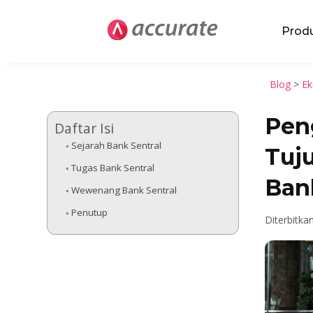
Prod
Blog
>
Ek
Peng
Daftar Isi
Sejarah Bank Sentral
Tuj
Tugas Bank Sentral
Ban
Wewenang Bank Sentral
Penutup
Diterbitka