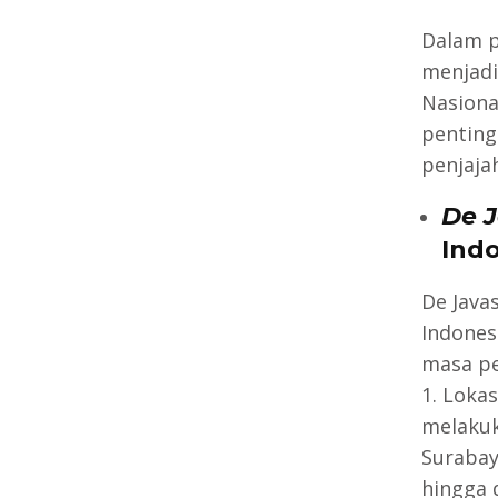
Dalam p
menjadi
Nasiona
penting
penjaja
De 
Ind
De Java
Indones
masa pe
1. Lokas
melakuk
Surabay
hingga 