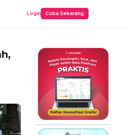
Login
Coba Sekarang
ah,