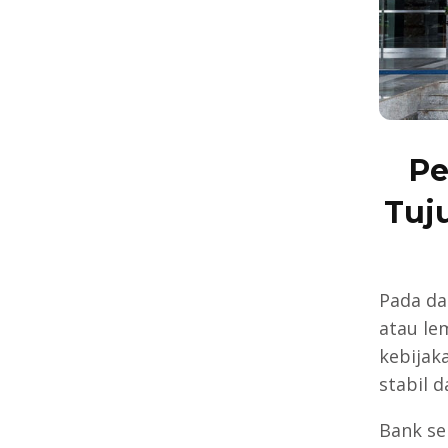
Pe
Tuj
Pada da
atau le
kebijak
stabil 
Bank se