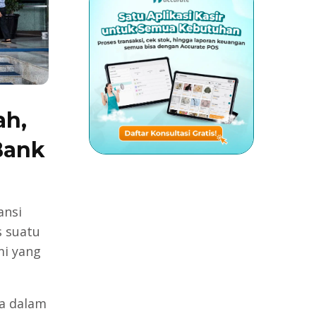
ah,
Bank
ansi
s suatu
mi yang
ta dalam