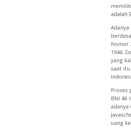
memilik
adalah 
Adanya 
berdasa
Nomor 2
1946. D
yang ka
saat it
Indones
Proses 
BNI 46 
adanya 
Javasch
uang ke