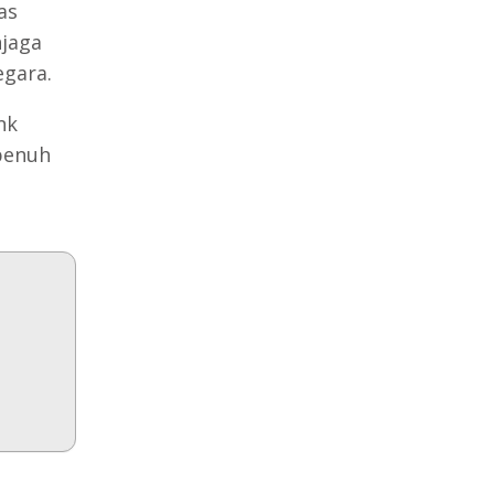
as
njaga
egara.
nk
penuh