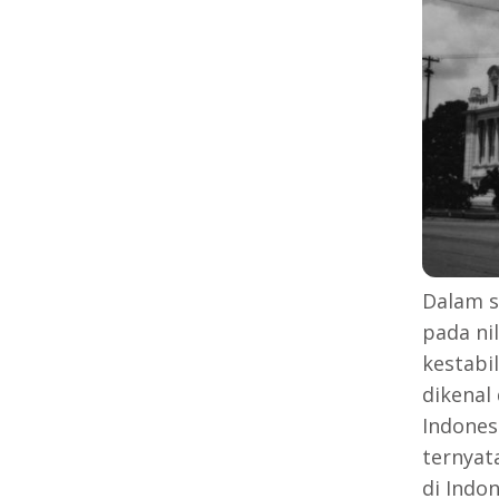
Dalam s
pada ni
kestabi
dikenal
Indones
ternyat
di Indon