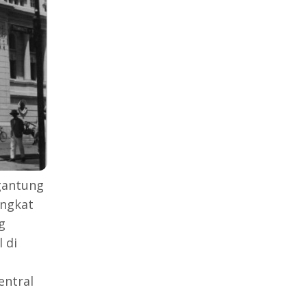
rgantung
ingkat
g
 di
entral