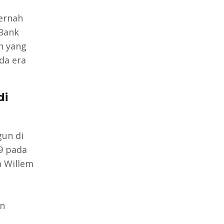
pernah
 Bank
an yang
da era
di
gun di
9 pada
a Willem
an